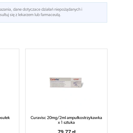
kazania, dane dotyczace działań niepożądanych i
ltuj się z lekarzem lub farmaceutą.
sułek
Curavisc 20mg/2ml ampułkostrzykawka
x 1 sztuka
79,77 zł