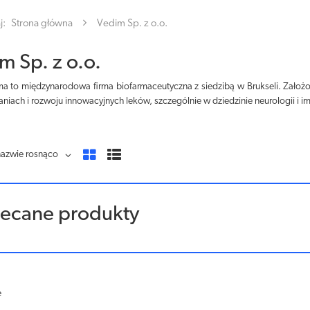
j:
Strona główna
Vedim Sp. z o.o.
m Sp. z o.o.
a to międzynarodowa firma biofarmaceutyczna z siedzibą w Brukseli. Założ
aniach i rozwoju innowacyjnych leków, szczególnie w dziedzinie neurologii i i
nazwie rosnąco
lecane produkty
e