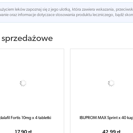
 użyciem leków zapoznaj się z jego ulotką, która zawiera wskazania, przeciws
nie oraz informacje dotyczace stosowania produktu leczniczego, bądź skonsu
 sprzedażowe
dalafil Fortis 10mg x 4 tabletki
IBUPROM MAX Sprint x 40 kap
17,90 zł
42,99 zł