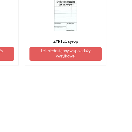
ZYRTEC syrop
ży
Lek niedostępny w sprzedaży
wysyłkowej