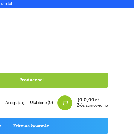
kapitał
Producenci
(0)
0,00 zł
Zaloguj się
Ulubione
(0)
Złóż zamówienie
e
Zdrowa żywność