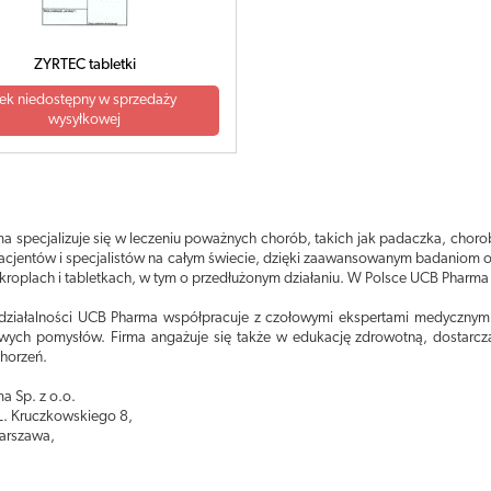
ZYRTEC tabletki
ek niedostępny w sprzedaży
wysyłkowej
a specjalizuje się w leczeniu poważnych chorób, takich jak padaczka, choro
pacjentów i specjalistów na całym świecie, dzięki zaawansowanym badaniom o
kroplach i tabletkach, w tym o przedłużonym działaniu. W Polsce UCB Pharma
działalności UCB Pharma współpracuje z czołowymi ekspertami medycznymi,
wych pomysłów. Firma angażuje się także w edukację zdrowotną, dostarczają
chorzeń.
a Sp. z o.o.
 L. Kruczkowskiego 8,
arszawa,