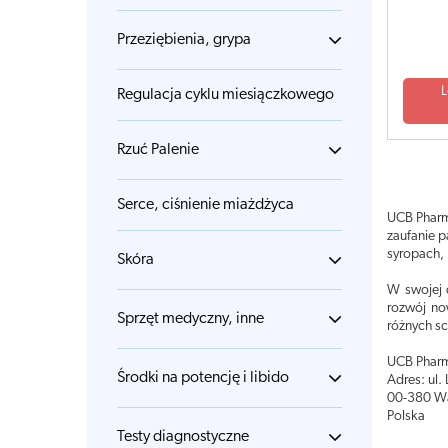
Przeziębienia, grypa
L
Regulacja cyklu miesiączkowego
Rzuć Palenie
Serce, ciśnienie miażdżyca
UCB Pharm
zaufanie 
syropach, 
Skóra
W swojej 
rozwój no
Sprzęt medyczny, inne
różnych s
UCB Pharm
Środki na potencję i libido
Adres: ul.
00-380 W
Polska
Testy diagnostyczne