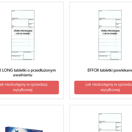
 LONG tabletki o przedłużonym
EFFOX tabletki powlekan
uwalnianiu
ek niedostępny w sprzedaży
Lek niedostępny w sprzeda
wysyłkowej
wysyłkowej