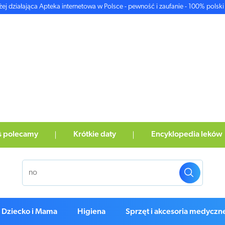
żej działająca Apteka internetowa w Polsce - pewność i zaufanie - 100% polski 
ś polecamy
Krótkie daty
Encyklopedia leków
Dziecko i Mama
Higiena
Sprzęt i akcesoria medyczn