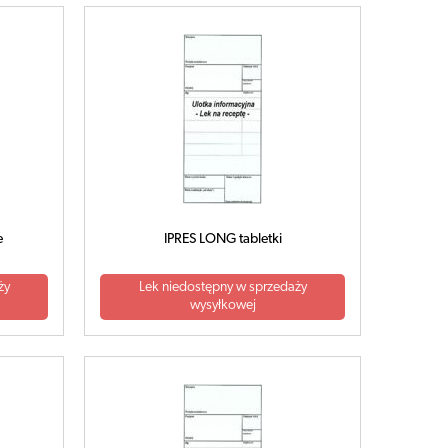
e
IPRES LONG tabletki
ży
Lek niedostępny w sprzedaży
wysyłkowej