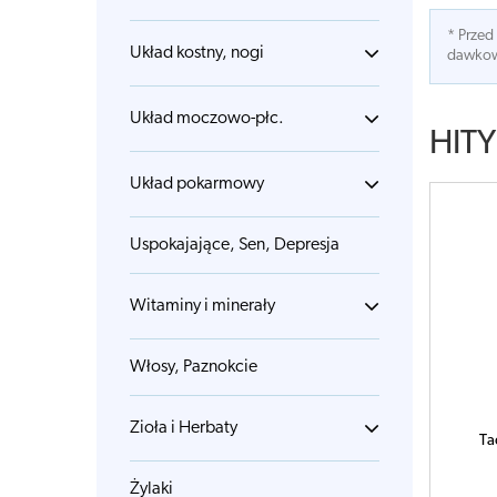
* Przed
Układ kostny, nogi
dawkowa
Układ moczowo-płc.
HITY
Układ pokarmowy
Uspokajające, Sen, Depresja
Witaminy i minerały
Włosy, Paznokcie
Zioła i Herbaty
Ta
Żylaki