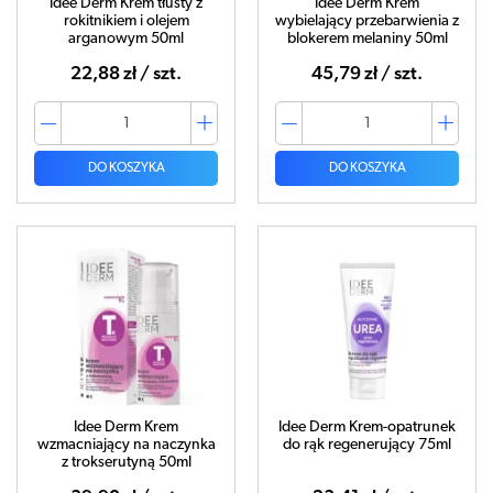
Idee Derm Krem tłusty z
Idee Derm Krem
rokitnikiem i olejem
wybielający przebarwienia z
arganowym 50ml
blokerem melaniny 50ml
22,88 zł / szt.
45,79 zł / szt.
DO KOSZYKA
DO KOSZYKA
Idee Derm Krem
Idee Derm Krem-opatrunek
wzmacniający na naczynka
do rąk regenerujący 75ml
z trokserutyną 50ml