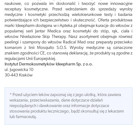
naukowe, co pozwala im doskonalić i tworzyć nowe innowacyjne
receptury kosmetyczne. Przed wdrożeniem do sprzedaży wyroby
medyczne i kosmetyki przechodzą wielokierunkowe testy i badania
potwierdzające ich bezpieczeństwo i skuteczność. Oferta produktowa
marki Ideepharm dostępna w i-Apteka.pl obejmuje kuracje do włosów z
popularnej serii Jantar Medica oraz kosmetyki do stóp, rąk, ciała i
włosów Nivelazione Skip Therapy. Nasz asortyment obejmuje również
peelingi i szampony do włosów Radical Med oraz preparaty przeciwko
komarom z linii Mosquito S.O.S. Wyroby medyczne są oznaczone
znakiem zgodności CE, co stanowią deklarację, że produkty są zgodne z
regulacjami Unii Europejskiej.
Instytut Dermokosmetyków Ideepharm Sp. z o.o.
ul. Jugowicka 10
30-443 Kraków
* Przed użyciem leków zapoznaj się z jego ulotką, która zawiera
wskazania, przeciwskazania, dane dotyczace działań
niepożądanych i dawkowanie oraz informacje dotyczace
stosowania produktu leczniczego, bądź skonsultuj się z lekarzem
lub farmaceutą.