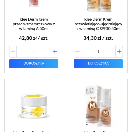
Idee Derm Krem
Idee Derm Krem
przeciwzmarszczkowy z
rozświetlająco-ujędrniający
witaminą A 50ml
z witaminą C SPF30 50ml
42,80 zł / szt.
34,30 zł / szt.
DO KOSZYKA
DO KOSZYKA