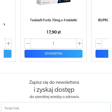
Tadalafil Fortis 10mg x 4 tabletki
IBUPROM 
tuka
17,90 zł
DO KOSZYKA
Zapisz się do newslettera
i zyskaj dostęp
do szerokiej wiedzy o zdrowiu