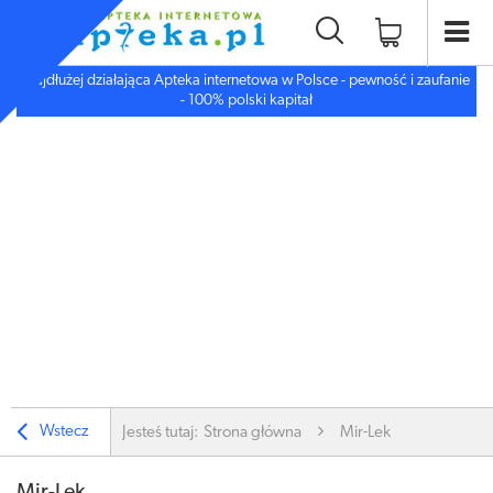
Najdłużej działająca Apteka internetowa w Polsce - pewność i zaufanie
- 100% polski kapitał
Wstecz
Jesteś tutaj:
Strona główna
Mir-Lek