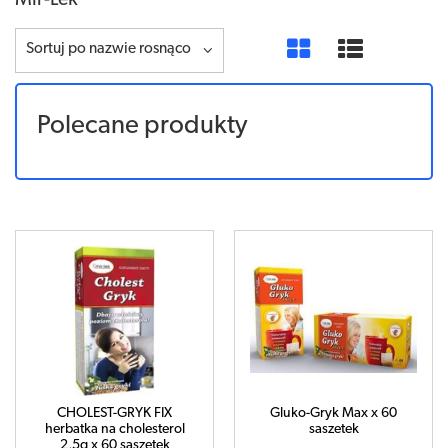
Mir-Lek
Sortuj po nazwie rosnąco
Polecane produkty
CHOLEST-GRYK FIX
Gluko-Gryk Max x 60
herbatka na cholesterol
saszetek
2,5g x 60 saszetek