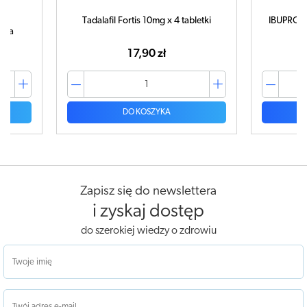
Tadalafil Fortis 10mg x 4 tabletki
IBUPROM 
tuka
17,90 zł
DO KOSZYKA
Zapisz się do newslettera
i zyskaj dostęp
do szerokiej wiedzy o zdrowiu