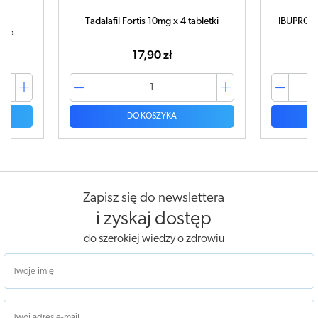
Tadalafil Fortis 10mg x 4 tabletki
IBUPROM 
tuka
17,90 zł
DO KOSZYKA
Zapisz się do newslettera
i zyskaj dostęp
do szerokiej wiedzy o zdrowiu