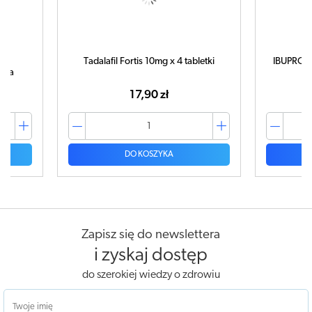
Tadalafil Fortis 10mg x 4 tabletki
IBUPROM 
tuka
17,90 zł
DO KOSZYKA
Zapisz się do newslettera
i zyskaj dostęp
do szerokiej wiedzy o zdrowiu