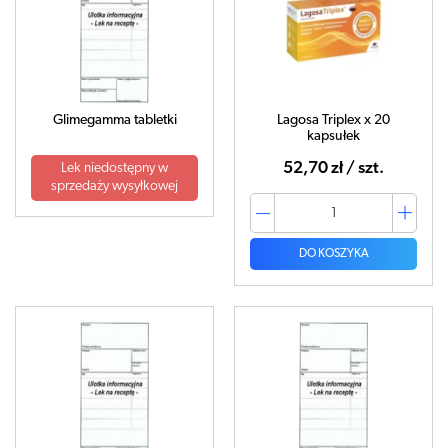
Glimegamma tabletki
Lagosa Triplex x 20
kapsułek
52,70 zł / szt.
Lek niedostępny w
sprzedaży wysyłkowej
DO KOSZYKA