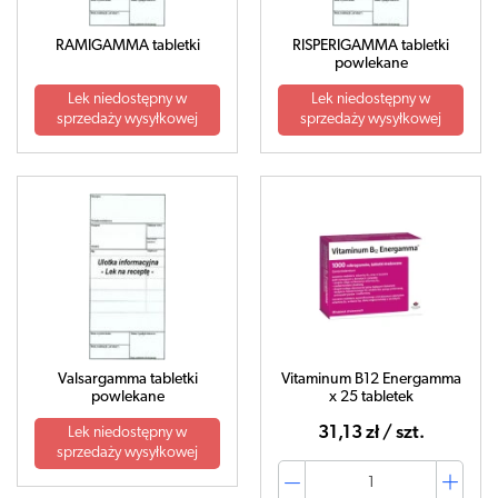
RAMIGAMMA tabletki
RISPERIGAMMA tabletki
powlekane
Lek niedostępny w
Lek niedostępny w
sprzedaży wysyłkowej
sprzedaży wysyłkowej
Valsargamma tabletki
Vitaminum B12 Energamma
powlekane
x 25 tabletek
31,13 zł / szt.
Lek niedostępny w
sprzedaży wysyłkowej