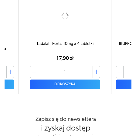
Tadalafil Fortis 10mg x 4 tabletki
IBUPROM 
tuka
17,90 zł
DO KOSZYKA
Zapisz się do newslettera
i zyskaj dostęp