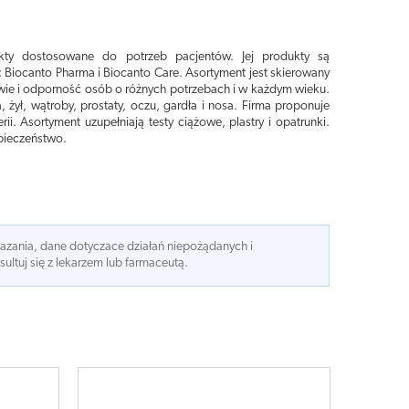
kty dostosowane do potrzeb pacjentów. Jej produkty są
Biocanto Pharma i Biocanto Care. Asortyment jest skierowany
owie i odporność osób o różnych potrzebach i w każdym wieku.
ył, wątroby, prostaty, oczu, gardła i nosa. Firma proponuje
i. Asortyment uzupełniają testy ciążowe, plastry i opatrunki.
zpieczeństwo.
kazania, dane dotyczace działań niepożądanych i
ltuj się z lekarzem lub farmaceutą.