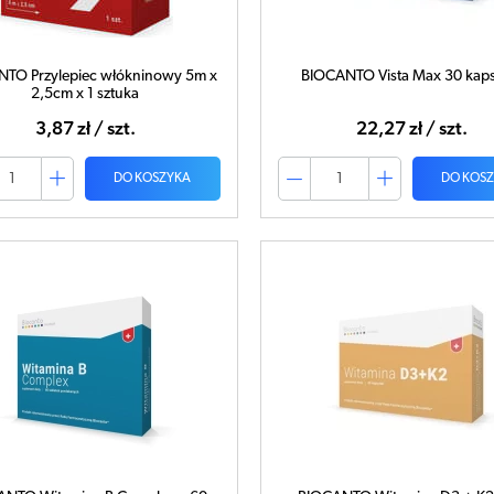
TO Przylepiec włókninowy 5m x
BIOCANTO Vista Max 30 kap
2,5cm x 1 sztuka
3,87 zł / szt.
22,27 zł / szt.
DO KOSZYKA
DO KOS