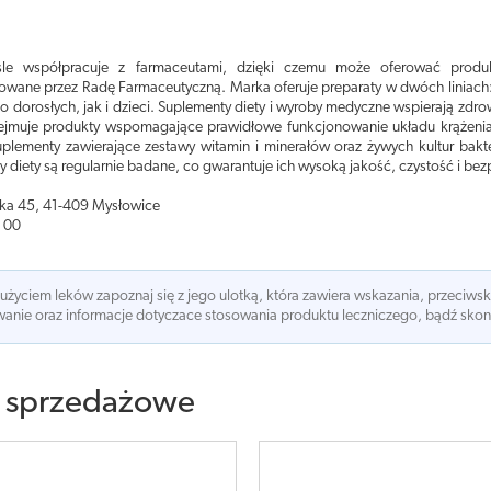
iśle współpracuje z farmaceutami, dzięki czemu może oferować produ
wane przez Radę Farmaceutyczną. Marka oferuje preparaty w dwóch liniach: 
 dorosłych, jak i dzieci. Suplementy diety i wyroby medyczne wspierają zdr
ejmuje produkty wspomagające prawidłowe funkcjonowanie układu krążenia, ż
plementy zawierające zestawy witamin i minerałów oraz żywych kultur bakteri
 diety są regularnie badane, co gwarantuje ich wysoką jakość, czystość i be
ska 45, 41-409 Mysłowice
 00
 użyciem leków zapoznaj się z jego ulotką, która zawiera wskazania, przeciws
nie oraz informacje dotyczace stosowania produktu leczniczego, bądź skonsu
 sprzedażowe