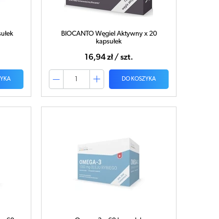
sułek
BIOCANTO Węgiel Aktywny x 20
kapsułek
16,94 zł / szt.
ZYKA
DO KOSZYKA