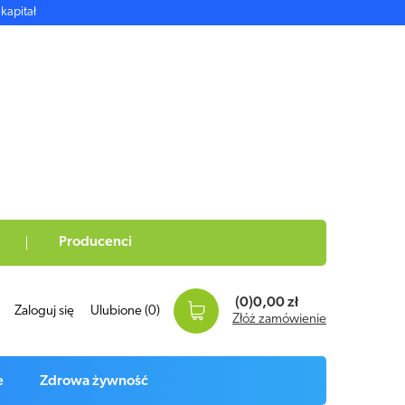
kapitał
Producenci
(0)
0,00 zł
Zaloguj się
Ulubione
(0)
Złóż zamówienie
e
Zdrowa żywność