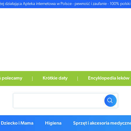
żej działająca Apteka internetowa w Polsce - pewność i zaufanie - 100% polski 
ś polecamy
Krótkie daty
Encyklopedia leków
Dziecko i Mama
Higiena
Sprzęt i akcesoria medyczn