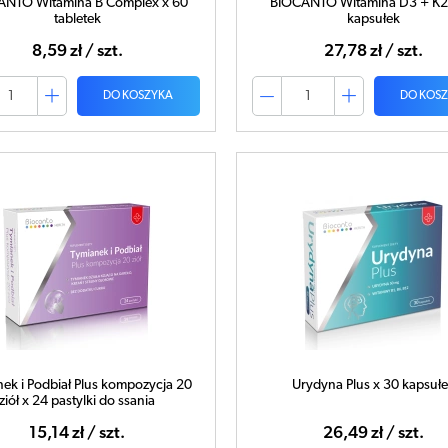
ANTO Witamina B Complex x 60
BIOCANTO Witamina D3 + K2
tabletek
kapsułek
8,59 zł / szt.
27,78 zł / szt.
DO KOSZYKA
DO KOS
ek i Podbiał Plus kompozycja 20
Urydyna Plus x 30 kapsuł
ziół x 24 pastylki do ssania
15,14 zł / szt.
26,49 zł / szt.