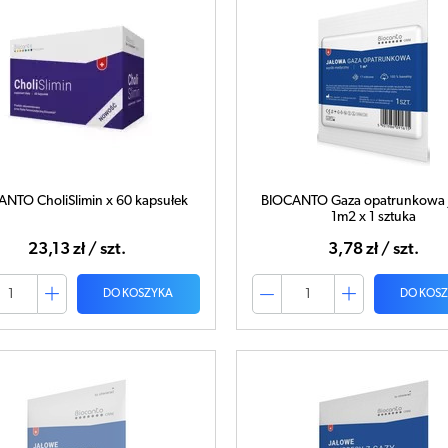
NTO CholiSlimin x 60 kapsułek
BIOCANTO Gaza opatrunkowa 
1m2 x 1 sztuka
23,13 zł / szt.
3,78 zł / szt.
DO KOSZYKA
DO KOS