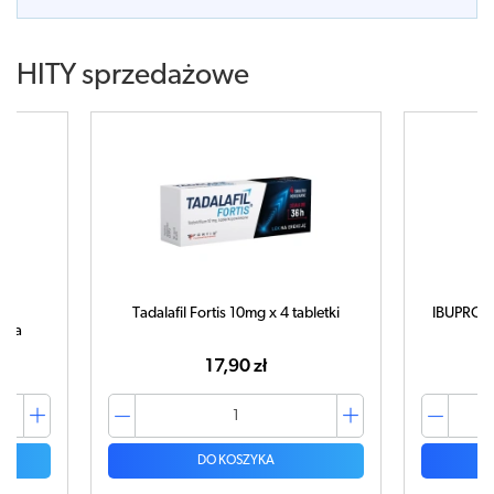
HITY sprzedażowe
Tadalafil Fortis 10mg x 4 tabletki
IBUPROM 
tuka
17,90 zł
DO KOSZYKA