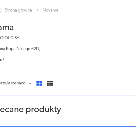
j:
Strona główna
Novama
ama
CLOUD SA,
efana Kopcińskiego 62D,
ódź
nazwie rosnąco
lecane produkty