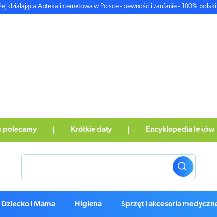
żej działająca Apteka internetowa w Polsce - pewność i zaufanie - 100% polski 
ś polecamy
Krótkie daty
Encyklopedia leków
Dziecko i Mama
Higiena
Sprzęt i akcesoria medyczn