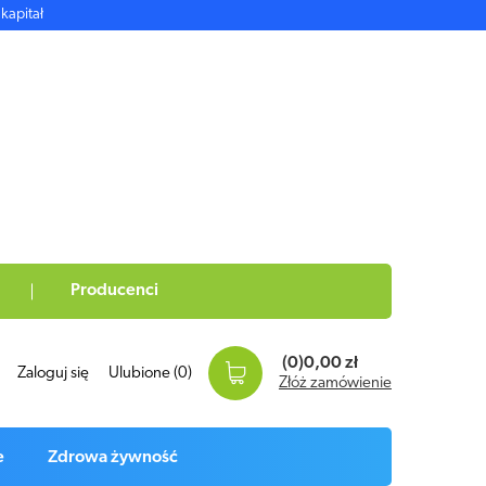
kapitał
Producenci
(0)
0,00 zł
Zaloguj się
Ulubione
(0)
Złóż zamówienie
e
Zdrowa żywność