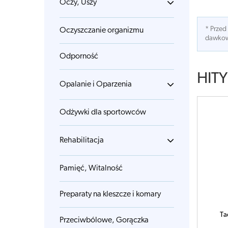
Oczy, Uszy
* Przed
Oczyszczanie organizmu
dawkowa
Odporność
HITY
Opalanie i Oparzenia
Odżywki dla sportowców
Rehabilitacja
Pamięć, Witalność
Preparaty na kleszcze i komary
Ta
Przeciwbólowe, Gorączka