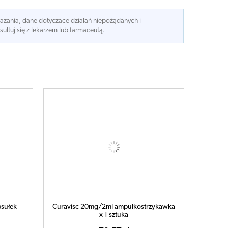
kazania, dane dotyczace działań niepożądanych i
ltuj się z lekarzem lub farmaceutą.
sułek
Curavisc 20mg/2ml ampułkostrzykawka
x 1 sztuka