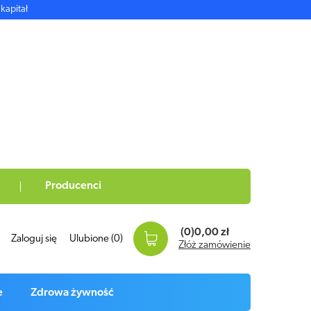
kapitał
Producenci
(0)
0,00 zł
Zaloguj się
Ulubione
(0)
Złóż zamówienie
e
Zdrowa żywność