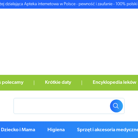
żej działająca Apteka internetowa w Polsce - pewność i zaufanie - 100% polski 
ś polecamy
Krótkie daty
Encyklopedia leków
Dziecko i Mama
Higiena
Sprzęt i akcesoria medyczn