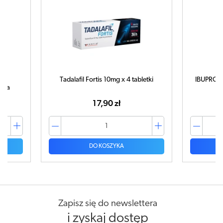
Tadalafil Fortis 10mg x 4 tabletki
IBUPROM 
tuka
17,90 zł
DO KOSZYKA
Zapisz się do newslettera
i zyskaj dostęp