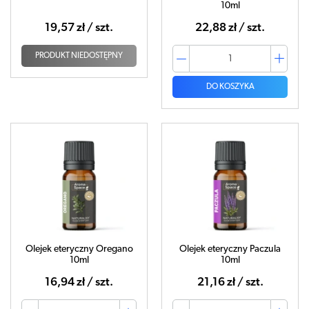
10ml
19,57 zł / szt.
22,88 zł / szt.
PRODUKT NIEDOSTĘPNY
DO KOSZYKA
Olejek eteryczny Oregano
Olejek eteryczny Paczula
10ml
10ml
16,94 zł / szt.
21,16 zł / szt.