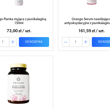
o Pianka myjąca z punikalaginą
Grango Serum nawilżając
150ml
antyoksydacyjne z punikalagin
73,00 zł / szt.
161,59 zł / szt.
DO KOSZYKA
DO KOS