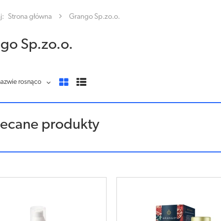
j:
Strona główna
Grango Sp.zo.o.
go Sp.zo.o.
nazwie rosnąco
lecane produkty