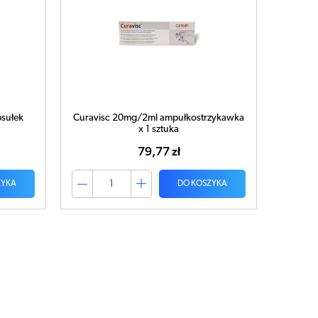
sułek
Curavisc 20mg/2ml ampułkostrzykawka
x 1 sztuka
79,77 zł
ZYKA
DO KOSZYKA