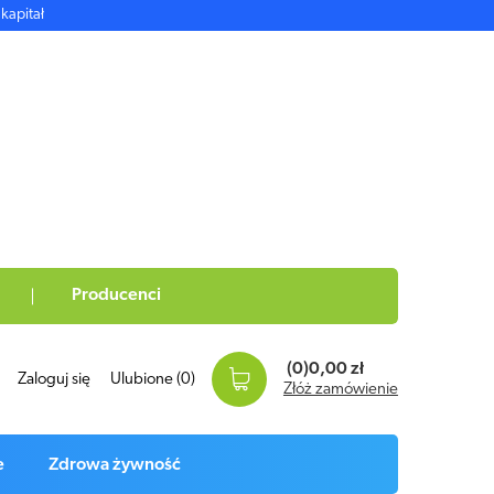
kapitał
Producenci
(0)
0,00 zł
Zaloguj się
Ulubione
(0)
Złóż zamówienie
e
Zdrowa żywność