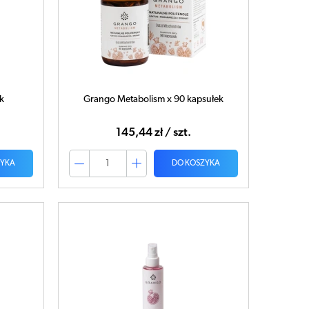
k
Grango Metabolism x 90 kapsułek
145,44 zł / szt.
ZYKA
DO KOSZYKA