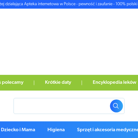
żej działająca Apteka internetowa w Polsce - pewność i zaufanie - 100% polski 
ś polecamy
Krótkie daty
Encyklopedia leków
Dziecko i Mama
Higiena
Sprzęt i akcesoria medyczn