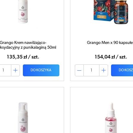
Grango Krem nawilżająco-
Grango Men x 90 kapsułe
ksydacyjny z punikalaginą 50ml
135,35 zł / szt.
154,04 zł / szt.
DO KOSZYKA
DO KOS