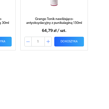
o-
Grango Tonik nawilżająco-
ą 30ml
antyoksydacyjny z punikalaginą 150ml
64,79 zł / szt.
ZYKA
DO KOSZYKA