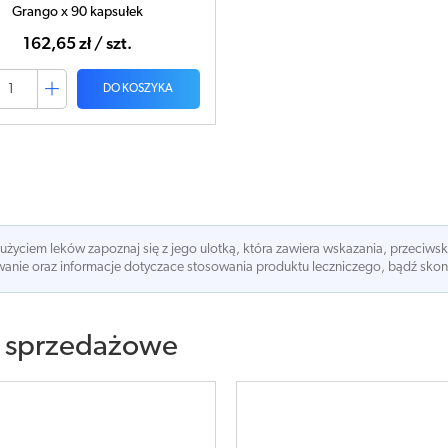
Grango x 90 kapsułek
162,65 zł / szt.
DO KOSZYKA
 użyciem leków zapoznaj się z jego ulotką, która zawiera wskazania, przeciws
nie oraz informacje dotyczace stosowania produktu leczniczego, bądź skonsu
 sprzedażowe