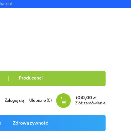
kapitał
Producenci
(0)
0,00 zł
Zaloguj się
Ulubione
(0)
Złóż zamówienie
e
Zdrowa żywność