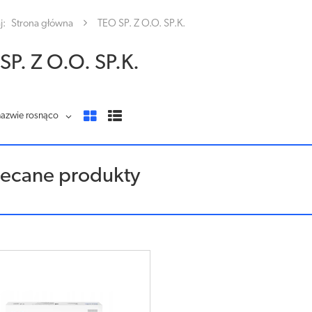
j:
Strona główna
TEO SP. Z O.O. SP.K.
SP. Z O.O. SP.K.
nazwie rosnąco
lecane produkty