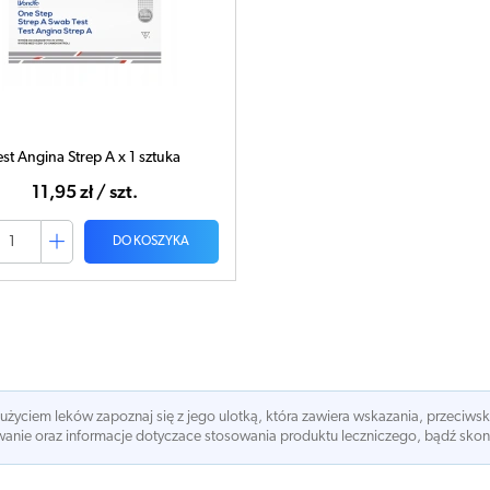
est Angina Strep A x 1 sztuka
11,95 zł / szt.
DO KOSZYKA
 użyciem leków zapoznaj się z jego ulotką, która zawiera wskazania, przeciws
nie oraz informacje dotyczace stosowania produktu leczniczego, bądź skonsu