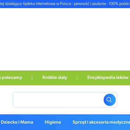
żej działająca Apteka internetowa w Polsce - pewność i zaufanie - 100% polski 
ś polecamy
Krótkie daty
Encyklopedia leków
Dziecko i Mama
Higiena
Sprzęt i akcesoria medyczn