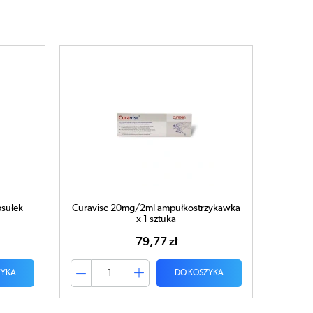
sułek
Curavisc 20mg/2ml ampułkostrzykawka
x 1 sztuka
79,77 zł
ZYKA
DO KOSZYKA