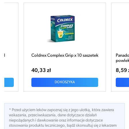
szetek
Panadol Sprint 500mg x 12 tabletek
VOLTAR
powlekanych
8,59 zł
24,6
DO KOSZYKA
* Przed użyciem leków zapoznaj się z jego ulotką, która zawiera
wskazania, przeciwskazania, dane dotyczace działań
niepożądanych i dawkowanie oraz informacje dotyczace
stosowania produktu leczniczego, bądź skonsultuj się z lekarzem