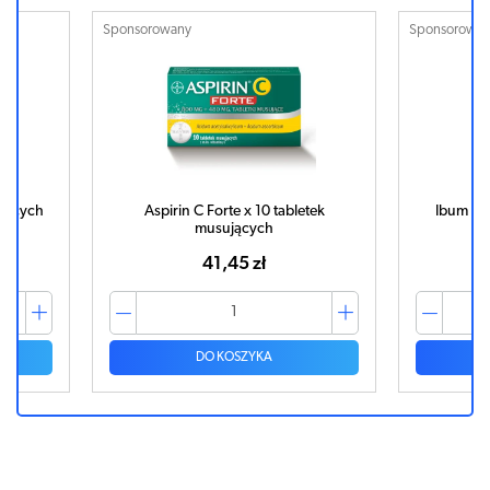
Sponsorowany
Sponsorowa
yjących
Aspirin C Forte x 10 tabletek
Ibum Exp
musujących
41,45 zł
DO KOSZYKA