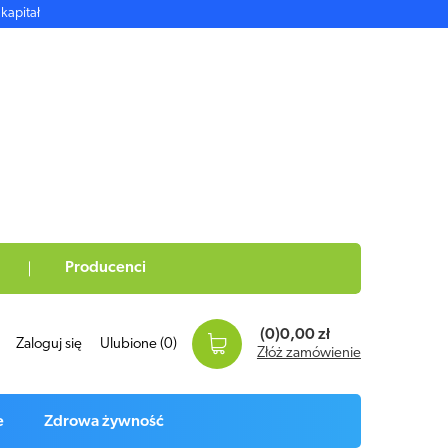
kapitał
Producenci
(0)
0,00 zł
Zaloguj się
Ulubione
(0)
Złóż zamówienie
e
Zdrowa żywność