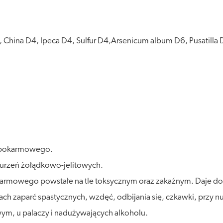
 China D4, Ipeca D4, Sulfur D4,Arsenicum album D6, Pusatilla 
u pokarmowego.
aburzeń żołądkowo-jelitowych.
mowego powstałe na tle toksycznym oraz zakaźnym. Daje dobr
ach zaparć spastycznych, wzdęć, odbijania się, czkawki, przy 
ym, u palaczy i nadużywających alkoholu.