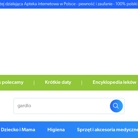
żej działająca Apteka internetowa w Polsce - pewność i zaufanie - 100% polski 
ś polecamy
Krótkie daty
Encyklopedia leków
Dziecko i Mama
Higiena
Sprzęt i akcesoria medyczn