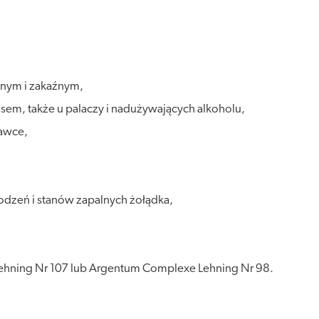
znym i zakaźnym,
esem, także u palaczy i nadużywających alkoholu,
kawce,
dzeń i stanów zapalnych żołądka,
ehning Nr 107 lub Argentum Complexe Lehning Nr 98.