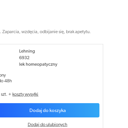
Zaparcia, wzdęcia, odbijanie się, brak apetytu.
Lehning
6932
lek homeopatyczny
pny
do 48h
/
szt.
+
koszty wysyłki
Dodaj do koszyka
Dodaj do ulubionych