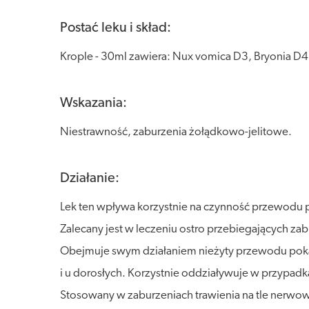
Postać leku i skład:
Krople - 30ml zawiera: Nux vomica D3, Bryonia D4,
Wskazania:
Niestrawność, zaburzenia żołądkowo-jelitowe.
Działanie:
Lek ten wpływa korzystnie na czynność przewod
Zalecany jest w leczeniu ostro przebiegających z
Obejmuje swym działaniem nieżyty przewodu pokar
i u dorosłych. Korzystnie oddziaływuje w przypadk
Stosowany w zaburzeniach trawienia na tle nerwow