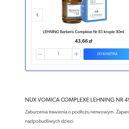
ple 30ml
LEHNING L-52 krople 30ml
47,04 zł
ZYKA
DO KOSZYKA
NUX VOMICA COMPLEXE LEHNING NR 4
Zaburzenia trawienia o podłożu nerwowym. Zaparcia
nadpobudliwych dzieci