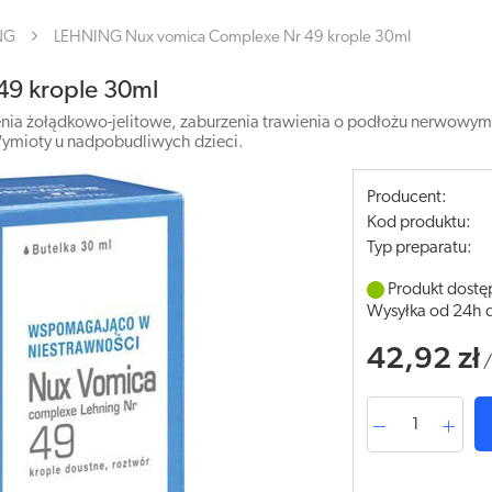
NG
LEHNING Nux vomica Complexe Nr 49 krople 30ml
9 krople 30ml
nia żołądkowo-jelitowe, zaburzenia trawienia o podłożu nerwowym. 
Wymioty u nadpobudliwych dzieci.
Producent:
Kod produktu:
Typ preparatu:
Produkt dostę
Wysyłka od 24h 
42,92 zł