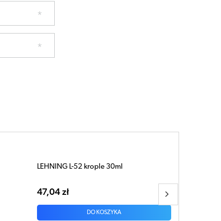
LEHNING Santaherba krople 30 ml
45,84 zł
DO KOSZYKA