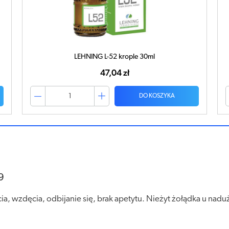
LEHNING L-72 krople 30ml
47,04 zł
DO KOSZYKA
9
, wzdęcia, odbijanie się, brak apetytu. Nieżyt żołądka u nadu