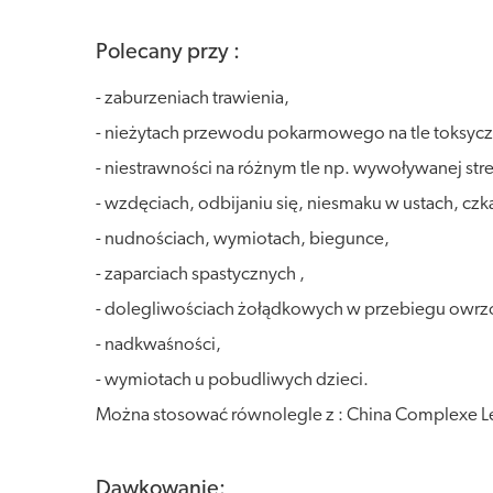
Polecany przy :
- zaburzeniach trawienia,
- nieżytach przewodu pokarmowego na tle toksyc
- niestrawności na różnym tle np. wywoływanej str
- wzdęciach, odbijaniu się, niesmaku w ustach, cz
- nudnościach, wymiotach, biegunce,
- zaparciach spastycznych ,
- dolegliwościach żołądkowych w przebiegu owrzo
- nadkwaśności,
- wymiotach u pobudliwych dzieci.
Można stosować równolegle z : China Complexe L
Dawkowanie: