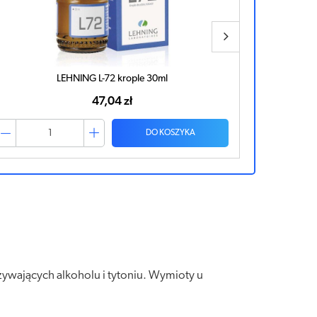
LEHNING Nux vomica Complexe Nr 49 krople 30ml
LEHNING
42,92 zł
DO KOSZYKA
żywających alkoholu i tytoniu. Wymioty u