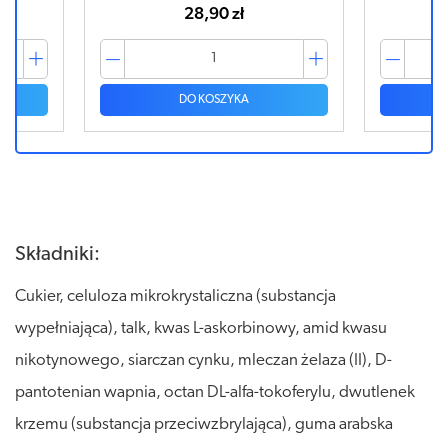
28,90 zł
DO KOSZYKA
Składniki:
Cukier, celuloza mikrokrystaliczna (substancja
wypełniająca), talk, kwas L-askorbinowy, amid kwasu
nikotynowego, siarczan cynku, mleczan żelaza (II), D-
pantotenian wapnia, octan DL-alfa-tokoferylu, dwutlenek
krzemu (substancja przeciwzbrylająca), guma arabska