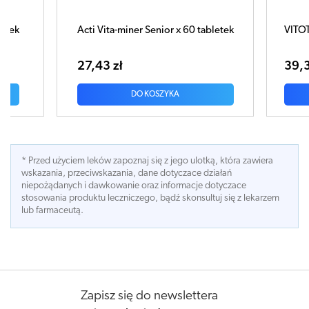
 Senior x 60 tabletek
VITOTAL Dla mężczyzn x 30 kapsułek
39,39 zł
 KOSZYKA
DO KOSZYKA
* Przed użyciem leków zapoznaj się z jego ulotką, która zawiera
wskazania, przeciwskazania, dane dotyczace działań
niepożądanych i dawkowanie oraz informacje dotyczace
stosowania produktu leczniczego, bądź skonsultuj się z lekarzem
lub farmaceutą.
Zapisz się do newslettera