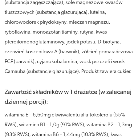
(substancja zagęszczająca), sole magnezowe kwasów
tłuszczowych (substancja glazurująca), luteina,
chlorowodorek pirydoksyny, mleczan magnezu,
ryboflawina, monoazotan tiaminy, rutyna, kwas
pteroilomonoglutaminowy, jodek potasu, D-biotyna,
czerwień koszenilowa A (barwnik), żółcień pomarańczowa
FCF (barwnik), cyjanokobalamina; wosk pszczeli i wosk
Carnauba (substancje glazurujące). Produkt zawiera cukier.
Zawartość składników w 1 drażetce (w zalecanej
dziennej porcji):
witamina E – 6,60mg ekwiwalentu alfa-tokoferolu (55%
RWS), witamina B1 – 1,0g (91% RWS), witamina B2 – 1,3mg
(93% RWS), witamina B6 – 1,44mg (103% RWS), kwas