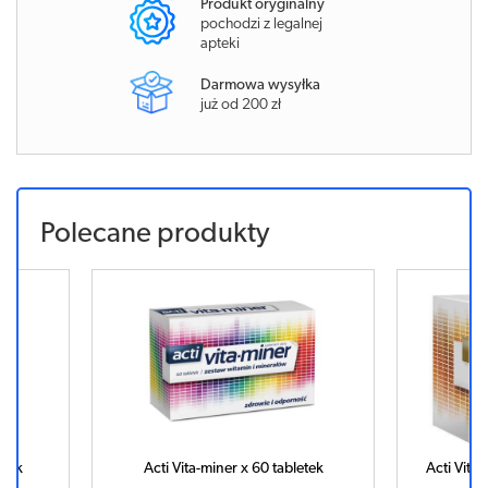
Produkt oryginalny
pochodzi z legalnej
apteki
Darmowa wysyłka
już od 200 zł
Polecane produkty
etek
Acti Vita-miner x 60 tabletek
Acti Vita