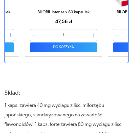
psułek
BILOBIL Intense x 60 kapsułek
BILOBIL 
47,56 zł
DO KOSZYKA
Skład:
1 kaps. zawiera 40 mg wyciągu z liści miłorzębu
japońskiego, standaryzowanego na zawartość
flawonoidów. 1 kaps. forte zawiera 80 mg wyciągu z liści