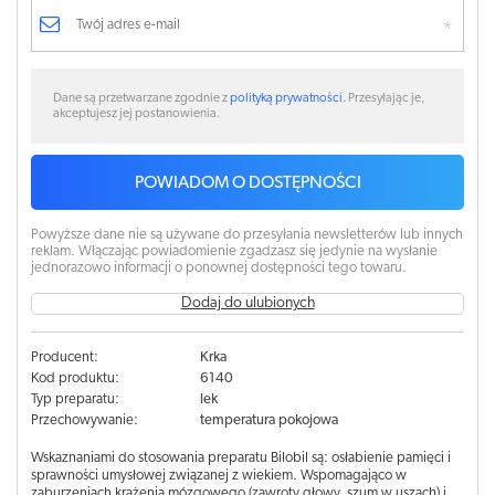
Dane są przetwarzane zgodnie z
polityką prywatności
. Przesyłając je,
akceptujesz jej postanowienia.
POWIADOM O DOSTĘPNOŚCI
Powyższe dane nie są używane do przesyłania newsletterów lub innych
reklam. Włączając powiadomienie zgadzasz się jedynie na wysłanie
jednorazowo informacji o ponownej dostępności tego towaru.
Dodaj do ulubionych
Producent:
Krka
Kod produktu:
6140
Typ preparatu:
lek
Przechowywanie:
temperatura pokojowa
Wskaznaniami do stosowania preparatu Bilobil są: osłabienie pamięci i
sprawności umysłowej związanej z wiekiem. Wspomagająco w
zaburzeniach krążenia mózgowego (zawroty głowy, szum w uszach) i