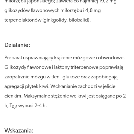
miłorzębu japońskiego; zawiera co najmniej 19,2 mg
glikozydów flawonowych miłorzębu i 4,8 mg
terpenolaktonów (ginkgolidy, bilobalid).
Działanie:
Preparat usprawniający krążenie mózgowe i obwodowe.
Glikozydy flawonowe i laktony triterpenowe poprawiają
zaopatrznie mózgu w tlen i glukozę oraz zapobiegają
agregacji płytek krwi. Wchłanianie zachodzi w jelicie
cienkim. Maksymalne stężenie we krwi jest osiągane po 2
h, T
wynosi 2-4 h.
0,5
Wskazania: