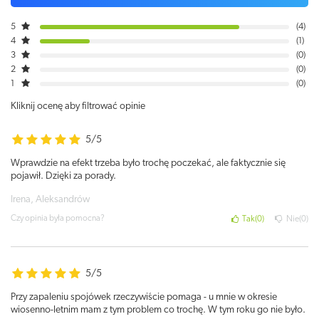
5
4
4
1
3
0
2
0
1
0
Kliknij ocenę aby filtrować opinie
5/5
Wprawdzie na efekt trzeba było trochę poczekać, ale faktycznie się
pojawił. Dzięki za porady.
Irena, Aleksandrów
Czy opinia była pomocna?
Tak
0
Nie
0
5/5
Przy zapaleniu spojówek rzeczywiście pomaga - u mnie w okresie
wiosenno-letnim mam z tym problem co trochę. W tym roku go nie było.