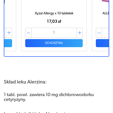
ek
Xyzal Allergy x 10 tabletek
ALLEGR
17,03 zł
DO KOSZYKA
Skład leku Alerzina:
1 tabl. powl. zawiera 10 mg dichlorowodorku
cetyryzyny.