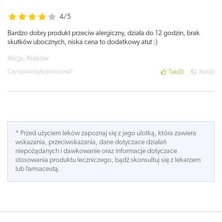
4/5
Bardzo dobry produkt przeciw alergiczny, działa do 12 godzin, brak
skutków ubocznych, niska cena to dodatkowy atut :)
Alicja, Kraków
Czy opinia była pomocna?
Tak
0
Nie
0
* Przed użyciem leków zapoznaj się z jego ulotką, która zawiera
wskazania, przeciwskazania, dane dotyczace działań
niepożądanych i dawkowanie oraz informacje dotyczace
stosowania produktu leczniczego, bądź skonsultuj się z lekarzem
lub farmaceutą.