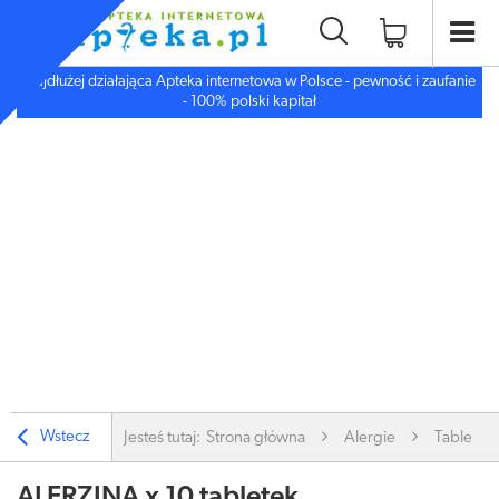
Najdłużej działająca Apteka internetowa w Polsce - pewność i zaufanie
- 100% polski kapitał
Wstecz
Jesteś tutaj:
Strona główna
Alergie
Tabletki 
ALERZINA x 10 tabletek