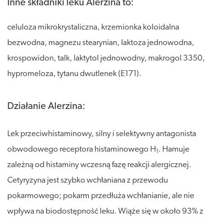
Inne składniki leku Alerzina to:
celuloza mikrokrystaliczna, krzemionka koloidalna
bezwodna, magnezu stearynian, laktoza jednowodna,
krospowidon, talk, laktytol jednowodny, makrogol 3350,
hypromeloza, tytanu dwutlenek (E171).
Działanie Alerzina:
Lek przeciwhistaminowy, silny i selektywny antagonista
obwodowego receptora histaminowego H
. Hamuje
1
zależną od histaminy wczesną fazę reakcji alergicznej.
Cetyryzyna jest szybko wchłaniana z przewodu
pokarmowego; pokarm przedłuża wchłanianie, ale nie
wpływa na biodostępność leku. Wiąże się w około 93% z