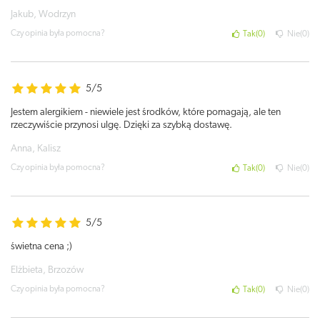
Jakub, Wodrzyn
Czy opinia była pomocna?
Tak
0
Nie
0
5/5
Jestem alergikiem - niewiele jest środków, które pomagają, ale ten
rzeczywiście przynosi ulgę. Dzięki za szybką dostawę.
Anna, Kalisz
Czy opinia była pomocna?
Tak
0
Nie
0
5/5
świetna cena ;)
Elżbieta, Brzozów
Czy opinia była pomocna?
Tak
0
Nie
0