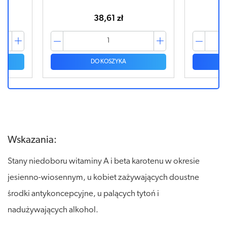
38,61 zł
DO KOSZYKA
Wskazania:
Stany niedoboru witaminy A i beta karotenu w okresie
jesienno-wiosennym, u kobiet zażywających doustne
środki antykoncepcyjne, u palących tytoń i
nadużywających alkohol.