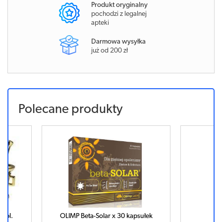
Produkt oryginalny
pochodzi z legalnej
apteki
Darmowa wysyłka
już od 200 zł
Polecane produkty
tabl.
OLIMP Beta-Solar x 30 kapsułek
AD