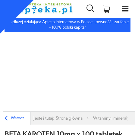
Najdłużej działająca Apteka internetowa w Polsce - pewność i zaufanie
- 100% polski kapitał
Wstecz
Jesteś tutaj:
Strona główna
Witaminy i minerały
BETA KAROTEN 10mg x 100 tabletek