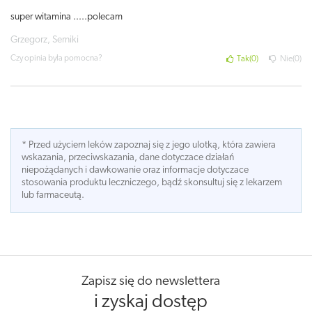
super witamina .....polecam
Grzegorz, Serniki
Czy opinia była pomocna?
Tak
0
Nie
0
* Przed użyciem leków zapoznaj się z jego ulotką, która zawiera
wskazania, przeciwskazania, dane dotyczace działań
niepożądanych i dawkowanie oraz informacje dotyczace
stosowania produktu leczniczego, bądź skonsultuj się z lekarzem
lub farmaceutą.
Zapisz się do newslettera
i zyskaj dostęp