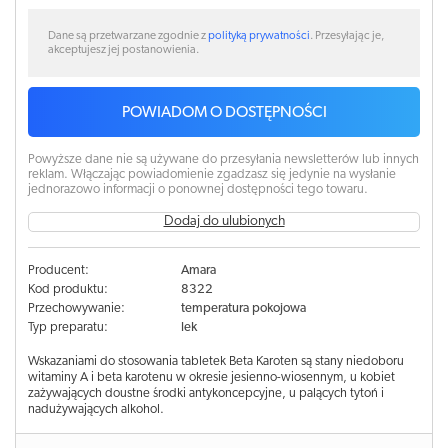
Dane są przetwarzane zgodnie z
polityką prywatności
. Przesyłając je,
akceptujesz jej postanowienia.
POWIADOM O DOSTĘPNOŚCI
Powyższe dane nie są używane do przesyłania newsletterów lub innych
reklam. Włączając powiadomienie zgadzasz się jedynie na wysłanie
jednorazowo informacji o ponownej dostępności tego towaru.
Dodaj do ulubionych
Producent:
Amara
Kod produktu:
8322
Przechowywanie:
temperatura pokojowa
Typ preparatu:
lek
Wskazaniami do stosowania tabletek Beta Karoten są stany niedoboru
witaminy A i beta karotenu w okresie jesienno-wiosennym, u kobiet
zażywających doustne środki antykoncepcyjne, u palących tytoń i
nadużywających alkohol.