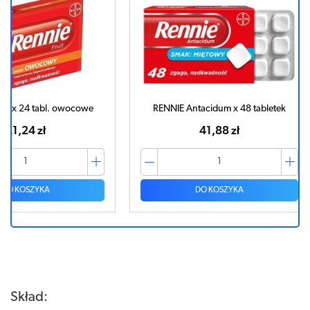
wocowe
RENNIE Antacidum x 48 tabletek
41,88 zł
DO KOSZYKA
Skład: