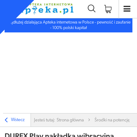
Najdłużej działająca Apteka internetowa w Polsce - pewność i zaufanie
- 100% polski kapitał
Wstecz
Jesteś tutaj:
Strona główna
Środki na potencję i li
DUREX Play nakładka wibracyjna