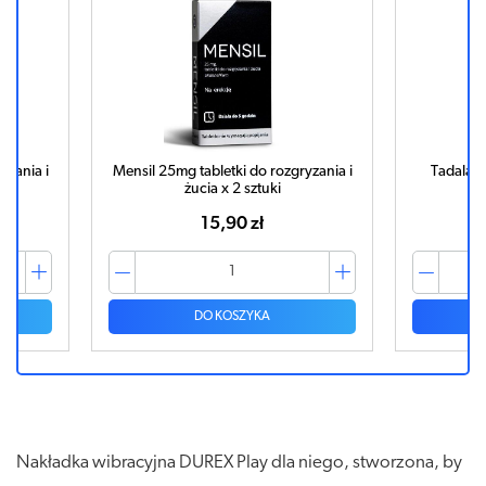
ozgryzania i
Tadalafil Mensil 10mg x 4 tabletki
Men
30,75 zł
DO KOSZYKA
Nakładka wibracyjna DUREX Play dla niego, stworzona, by