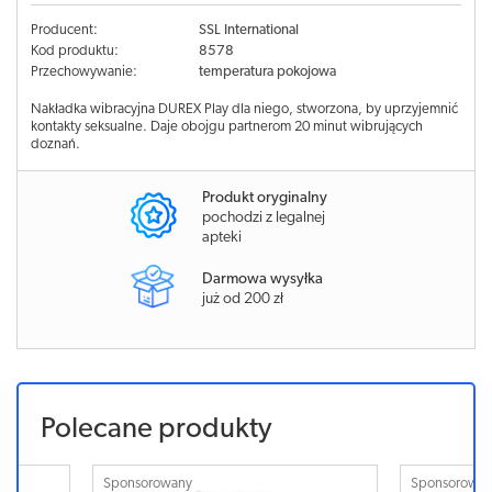
Producent:
SSL International
Kod produktu:
8578
Przechowywanie:
temperatura pokojowa
Nakładka wibracyjna DUREX Play dla niego, stworzona, by uprzyjemnić
kontakty seksualne. Daje obojgu partnerom 20 minut wibrujących
doznań.
Produkt oryginalny
pochodzi z legalnej
apteki
Darmowa wysyłka
już od 200 zł
Polecane produkty
Sponsorowany
Sponsor