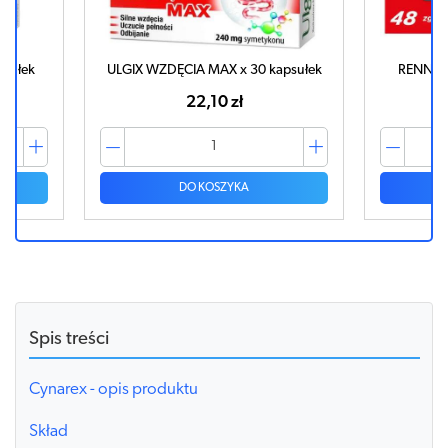
psułek
ULGIX WZDĘCIA MAX x 30 kapsułek
RENNIE 
22,10 zł
DO KOSZYKA
Spis treści
Cynarex - opis produktu
Skład