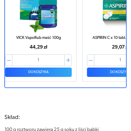
0g
ASPIRIN C x 10 tabl. musujących
ASPIRIN C
29,07 zł
DO KOSZYKA
Skład:
100 g roztworu zawiera 25 g soku z liści babki