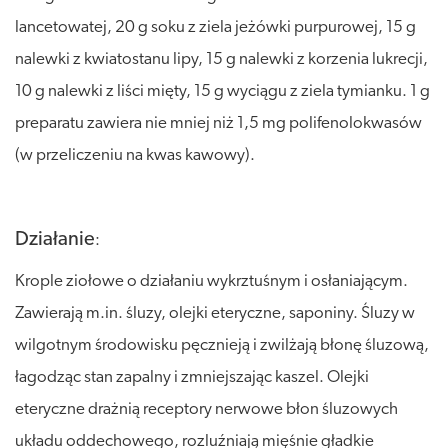
lancetowatej, 20 g soku z ziela jeżówki purpurowej, 15 g
nalewki z kwiatostanu lipy, 15 g nalewki z korzenia lukrecji,
10 g nalewki z liści mięty, 15 g wyciągu z ziela tymianku. 1 g
preparatu zawiera nie mniej niż 1,5 mg polifenolokwasów
(w przeliczeniu na kwas kawowy).
Działanie
:
Krople ziołowe o działaniu wykrztuśnym i osłaniającym.
Zawierają m.in. śluzy, olejki eteryczne, saponiny. Śluzy w
wilgotnym środowisku pęcznieją i zwilżają błonę śluzową,
łagodząc stan zapalny i zmniejszając kaszel. Olejki
eteryczne drażnią receptory nerwowe błon śluzowych
układu oddechowego, rozluźniają mięśnie gładkie