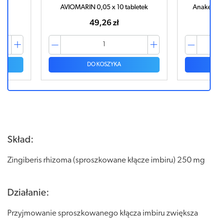
AVIOMARIN 0,05 x 10 tabletek
Anaketon
49,26 zł
DO KOSZYKA
Skład:
Zingiberis rhizoma (sproszkowane kłącze imbiru) 250 mg
Działanie:
Przyjmowanie sproszkowanego kłącza imbiru zwiększa