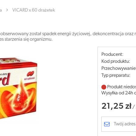
a
VICARD x 60 drażetek
 zaobserwowany został spadek energii życiowej, dekoncentracja ora
es starzenia się organizmu.
Producent:
Kod produktu:
Przechowywanie
Typ preparatu:
Produkt niedo
Wysyłka od 24h 
21,25 zł
/