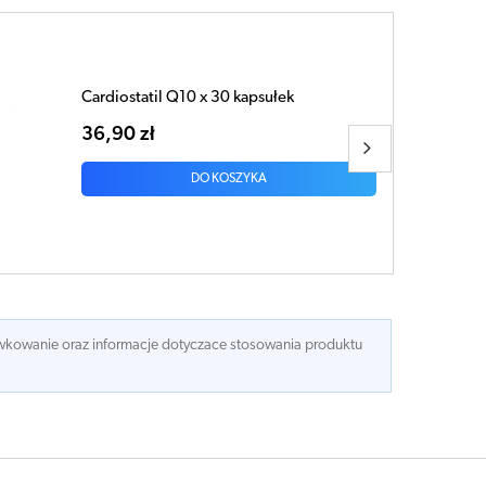
Pluscard x 60 tabletek
17,33 zł
DO KOSZYKA
dawkowanie oraz informacje dotyczace stosowania produktu