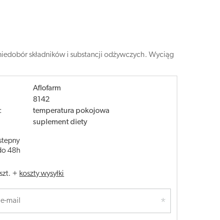
z niedobór składników i substancji odżywczych. Wyciąg
Aflofarm
8142
:
temperatura pokojowa
suplement diety
stepny
do 48h
szt.
+
koszty wysyłki