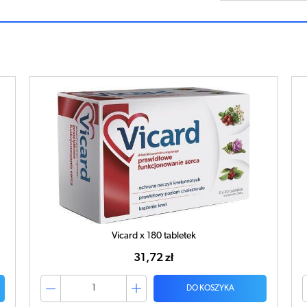
ArmoLipid x 60 tabletek
103,31 zł
DO KOSZYKA