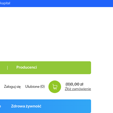
kapitał
Producenci
(0)
0,00 zł
Zaloguj się
Ulubione
(0)
Złóż zamówienie
e
Zdrowa żywność