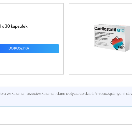
l Q10 x 30 kapsułek
DO KOSZYKA
awiera wskazania, przeciwskazania, dane dotyczace działań niepożądanych i 