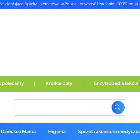
żej działająca Apteka internetowa w Polsce - pewność i zaufanie - 100% polski 
ś polecamy
Krótkie daty
Encyklopedia leków
Dziecko i Mama
Higiena
Sprzęt i akcesoria medyczn