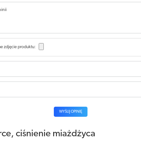
inii
e zdjęcie produktu:
WYŚLIJ OPINIĘ
rce, ciśnienie miażdżyca