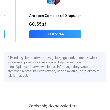
 60 kapsułek
Artrobon x 120 kapsułek
85,04 zł
A
DO KOSZYKA
* Przed użyciem leków zapoznaj się z jego ulotką, która zawiera
wskazania, przeciwskazania, dane dotyczace działań
niepożądanych i dawkowanie oraz informacje dotyczace
stosowania produktu leczniczego, bądź skonsultuj się z lekarzem
lub farmaceutą.
Zapisz się do newslettera