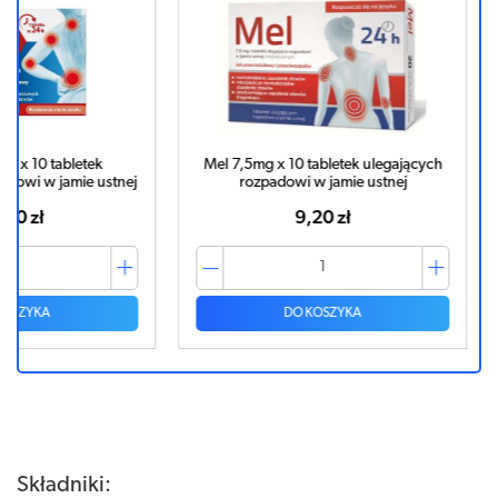
tek
Mel 7,5mg x 10 tabletek ulegających
Mel 7,5mg 
e ustnej
rozpadowi w jamie ustnej
rozp
9,20 zł
DO KOSZYKA
Składniki: