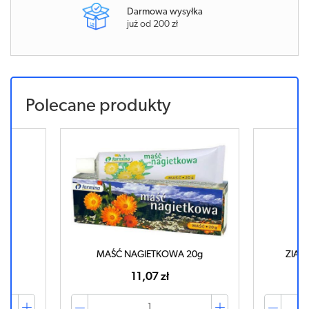
Darmowa wysyłka
już od 200 zł
Polecane produkty
l
MAŚĆ NAGIETKOWA 20g
ZIAJA
11,07 zł