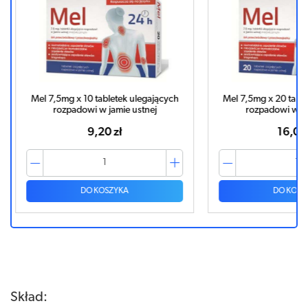
ających
Mel 7,5mg x 20 tabletek ulegających
Mel M
ej
rozpadowi w jamie ustnej
ulegającyc
16,08 zł
DO KOSZYKA
Skład: