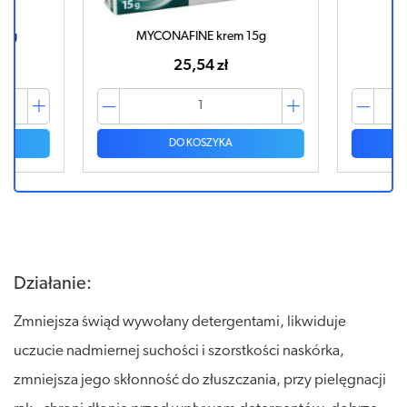
0g
MYCONAFINE krem 15g
E
25,54 zł
DO KOSZYKA
Działanie:
Zmniejsza świąd wywołany detergentami, likwiduje
uczucie nadmiernej suchości i szorstkości naskórka,
zmniejsza jego skłonność do złuszczania, przy pielęgnacji