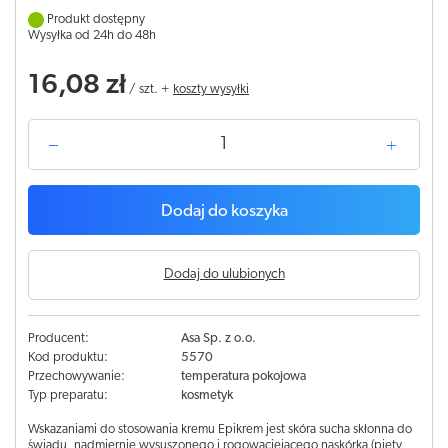
Produkt dostępny
Wysyłka od 24h do 48h
16,08 zł
/
szt.
+
koszty wysyłki
Dodaj do koszyka
Dodaj do ulubionych
Producent:
Asa Sp. z o.o.
Kod produktu:
5570
Przechowywanie:
temperatura pokojowa
Typ preparatu:
kosmetyk
Wskazaniami do stosowania kremu Epikrem jest skóra sucha skłonna do
świądu, nadmiernie wysuszonego i rogowaciejącego naskórka (pięty,