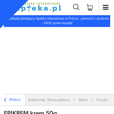
Najdłużej działająca Apteka internetowa w Polsce - pewność i zaufanie
- 100% polski kapitał
Wstecz
Jesteś tutaj:
Strona główna
Skóra
Grzybica, 
EPIKREM krem 50g