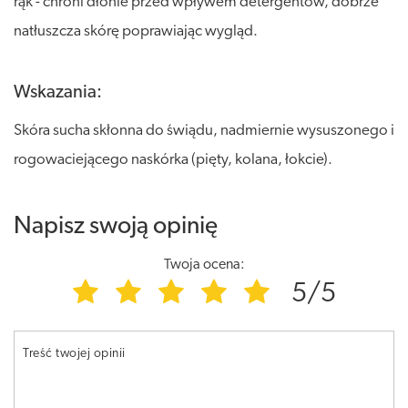
rąk - chroni dłonie przed wpływem detergentów, dobrze
natłuszcza skórę poprawiając wygląd.
Wskazania:
Skóra sucha skłonna do świądu, nadmiernie wysuszonego i
rogowaciejącego naskórka (pięty, kolana, łokcie).
Napisz swoją opinię
Twoja ocena:
5/5
Treść twojej opinii