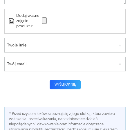
Dodaj własne
zdjęcie
produktu:
Twoje imię
Twój email
WYŚLIJ OPINIĘ
* Przed użyciem leków zapoznaj się z jego ulotką, która zawiera
wskazania, przeciwskazania, dane dotyczace działań
niepożądanych i dawkowanie oraz informacje dotyczace
stosowania produktu leczniczego, bądź skonsultuj się z lekarzem