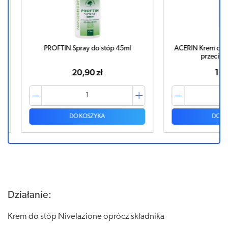
45ml
ACERIN Krem do stóp antyperspirant
NIVELAZIO
przeciwpotny 75ml
talk 
16,86 zł
DO KOSZYKA
Działanie:
Krem do stóp Nivelazione oprócz składnika