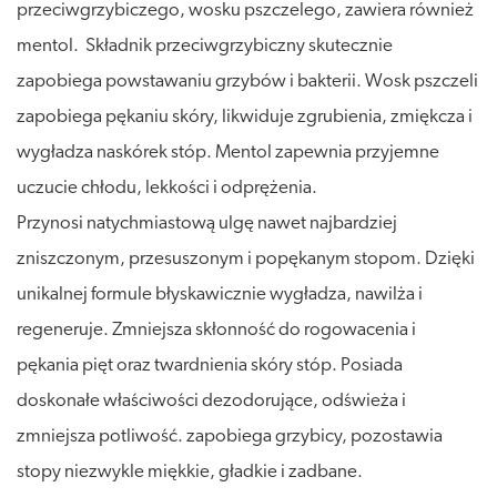
przeciwgrzybiczego, wosku pszczelego, zawiera również
mentol. Składnik przeciwgrzybiczny skutecznie
zapobiega powstawaniu grzybów i bakterii. Wosk pszczeli
zapobiega pękaniu skóry, likwiduje zgrubienia, zmiękcza i
wygładza naskórek stóp. Mentol zapewnia przyjemne
uczucie chłodu, lekkości i odprężenia.
Przynosi natychmiastową ulgę nawet najbardziej
zniszczonym, przesuszonym i popękanym stopom. Dzięki
unikalnej formule błyskawicznie wygładza, nawilża i
regeneruje. Zmniejsza skłonność do rogowacenia i
pękania pięt oraz twardnienia skóry stóp. Posiada
doskonałe właściwości dezodorujące, odświeża i
zmniejsza potliwość. zapobiega grzybicy, pozostawia
stopy niezwykle miękkie, gładkie i zadbane.