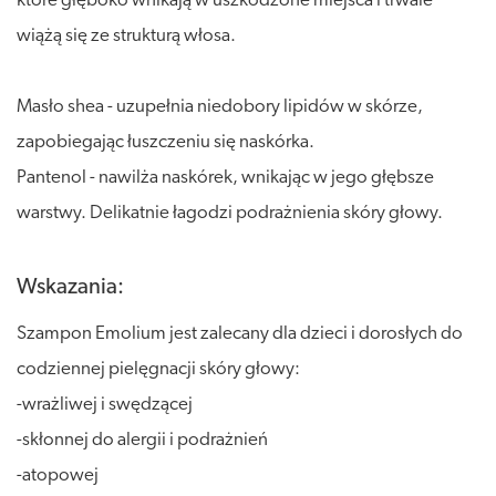
które głęboko wnikają w uszkodzone miejsca i trwale
wiążą się ze strukturą włosa.
Masło shea - uzupełnia niedobory lipidów w skórze,
zapobiegając łuszczeniu się naskórka.
Pantenol - nawilża naskórek, wnikając w jego głębsze
warstwy. Delikatnie łagodzi podrażnienia skóry głowy.
Wskazania:
Szampon Emolium jest zalecany dla dzieci i dorosłych do
codziennej pielęgnacji skóry głowy:
-wrażliwej i swędzącej
-skłonnej do alergii i podrażnień
-atopowej