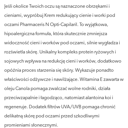
Jeśli okolice Twoich oczu są naznaczone obrzękami i
cieniami, wypróbuj Krem redukujący cienie i worki pod
oczami Pharmaceris N Opti-Capilaril. To wyjątkowa,
hipoalergiczna formuła, która skutecznie zmniejsza
widoczność cieni i worków pod oczami, silnie wygładza i
rozświetla skórę. Unikalny kompleks protein ryżowych i
sojowych wpływa na redukcję cieni i worków, dodatkowo
opóźnia proces starzenia się skóry. Wykazuje ponadto
właściwości odżywcze i nawilżające. Witamina E zawarta w
oleju Canola pomaga zwalczać wolne rodniki, działa
przeciwzapalnie i łagodząco, natomiast alantoina koi i
regeneruje. Dodatek filtrów UVA/UVB pomaga chronić
delikatną skórę pod oczami przed szkodliwymi
promieniami słonecznymi.