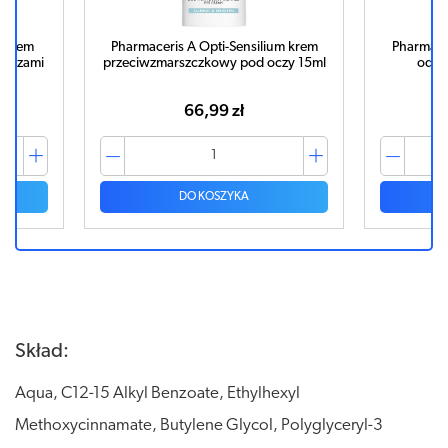
l krem
Pharmaceris A Opti-Sensilium krem
Pharmacer
d oczami
przeciwzmarszczkowy pod oczy 15ml
odży
66,99 zł
DO KOSZYKA
Skład:
Aqua, C12-15 Alkyl Benzoate, Ethylhexyl
Methoxycinnamate, Butylene Glycol, Polyglyceryl-3