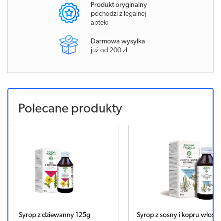
Produkt oryginalny
pochodzi z legalnej
apteki
Darmowa wysyłka
już od 200 zł
Polecane produkty
5g
Syrop z sosny i kopru włoskiego 125 g
SYROP PRA