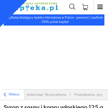
Najdłużej działająca Apteka internetowa w Polsce - pewność i zaufanie
- 100% polski kapitał
Wstecz
Jesteś tutaj:
Strona główna
Przeziębienia, grypa
Syrop z sosny i kopru włoskiego 125 g