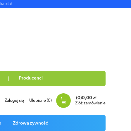
kapitał
Producenci
(0)
0,00 zł
Zaloguj się
Ulubione
(0)
Złóż zamówienie
e
Zdrowa żywność