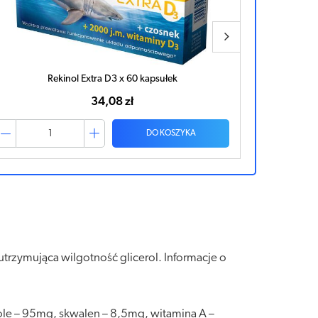
Rekinol Extra D3 x 60 kapsułek
34,08 zł
DO KOSZYKA
 utrzymująca wilgotność glicerol. Informacje o
ole – 95mg, skwalen – 8,5mg, witamina A –