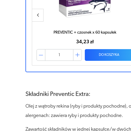
PREVENTIC + czosnek x 60 kapsułek
34,23 zł
ZYKA
DO KOSZYKA
Składniki Preventic Extra:
Olej z wątroby rekina (ryby i produkty pochodne), o
alergenach: zawiera ryby i produkty pochodne.
Zawartość składników w jednej kapsułce/w dwóch k