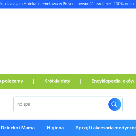
żej działająca Apteka internetowa w Polsce - pewność i zaufanie - 100% polski 
ś polecamy
Krótkie daty
Encyklopedia leków
Dziecko i Mama
Higiena
Sprzęt i akcesoria medyczn