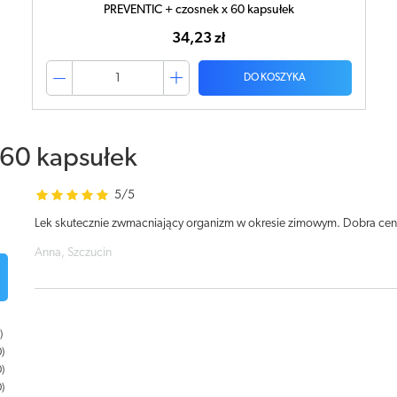
PREVENTIC + czosnek x 60 kapsułek
34,23 zł
DO KOSZYKA
 60 kapsułek
5/5
Lek skutecznie zwmacniający organizm w okresie zimowym. Dobra cen
Anna, Szczucin
0
0
0