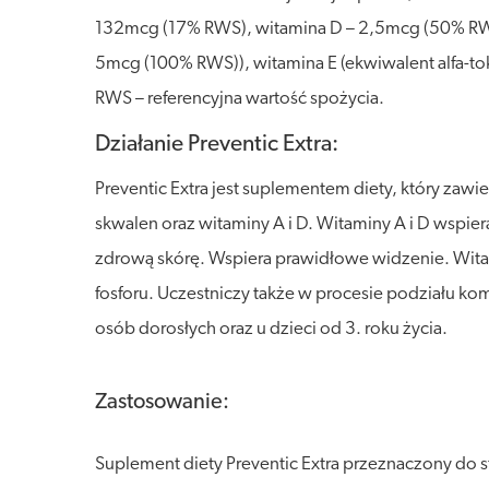
132mcg (17% RWS), witamina D – 2,5mcg (50% RWS
5mcg (100% RWS)), witamina E (ekwiwalent alfa-
RWS – referencyjna wartość spożycia.
Działanie Preventic Extra:
Preventic Extra jest suplementem diety, który zawie
skwalen oraz witaminy A i D. Witaminy A i D wsp
zdrową skórę. Wspiera prawidłowe widzenie. Wita
fosforu. Uczestniczy także w procesie podziału k
osób dorosłych oraz u dzieci od 3. roku życia.
Zastosowanie:
Suplement diety Preventic Extra przeznaczony do st