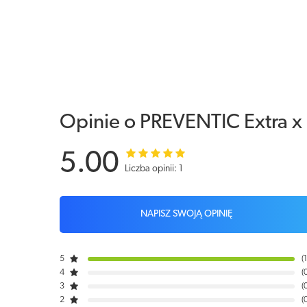
Opinie o PREVENTIC Extra x
5.00
Liczba opinii: 1
NAPISZ SWOJĄ OPINIĘ
5
1
4
3
2