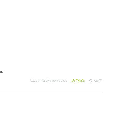
a.
Czy opinia była pomocna?
Tak
0
Nie
0