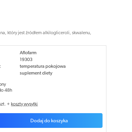
a, który jest źródłem alkilogliceroli, skwalenu,
Aflofarm
19303
:
temperatura pokojowa
suplement diety
pny
do 48h
szt.
+
koszty wysyłki
Dodaj do koszyka