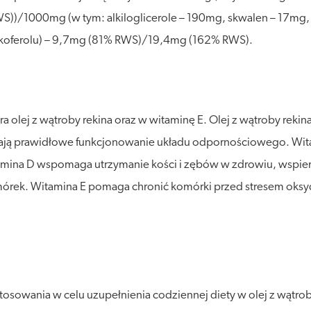
))/1000mg (w tym: alkiloglicerole – 190mg, skwalen – 17mg,
tokoferolu) – 9,7mg (81% RWS)/19,4mg (162% RWS).
ra olej z wątroby rekina oraz w witaminę E. Olej z wątroby reki
ierają prawidłowe funkcjonowanie układu odpornościowego. Wi
mina D wspomaga utrzymanie kości i zębów w zdrowiu, wspiera
omórek. Witamina E pomaga chronić komórki przed stresem oksy
osowania w celu uzupełnienia codziennej diety w olej z wątroby