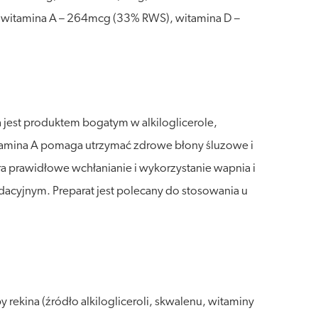
 witamina A – 264mcg (33% RWS), witamina D –
na jest produktem bogatym w alkiloglicerole,
tamina A pomaga utrzymać zdrowe błony śluzowe i
 prawidłowe wchłanianie i wykorzystanie wapnia i
dacyjnym. Preparat jest polecany do stosowania u
 rekina (źródło alkilogliceroli, skwalenu, witaminy