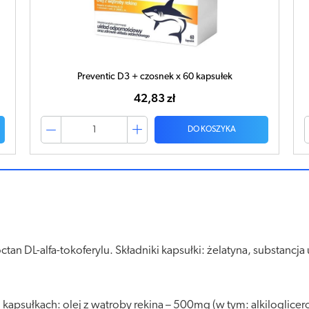
Preventic D3 + czosnek x 60 kapsułek
42,83 zł
DO KOSZYKA
ctan DL-alfa-tokoferylu. Składniki kapsułki: żelatyna, substancja
apsułkach: olej z wątroby rekina – 500mg (w tym: alkiloglicer