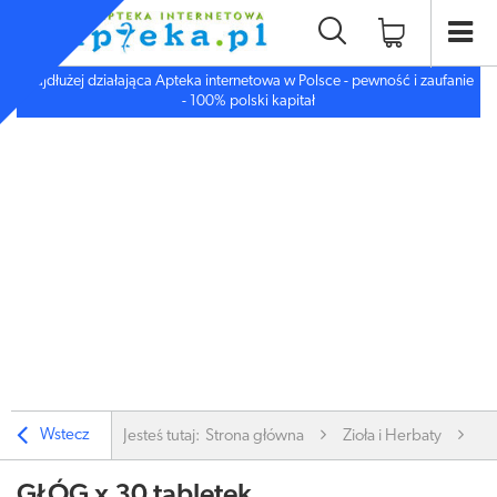
Najdłużej działająca Apteka internetowa w Polsce - pewność i zaufanie
- 100% polski kapitał
Wstecz
Jesteś tutaj:
Strona główna
Zioła i Herbaty
Zi
GŁÓG x 30 tabletek