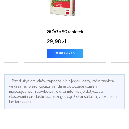
GŁÓG x 90 tabletek
POKRZY
29,98 zł
13,65
DO KOSZYKA
* Przed użyciem leków zapoznaj się z jego ulotką, która zawiera
wskazania, przeciwskazania, dane dotyczace działań
niepożądanych i dawkowanie oraz informacje dotyczace
stosowania produktu leczniczego, bądź skonsultuj się z lekarzem
lub farmaceutą.