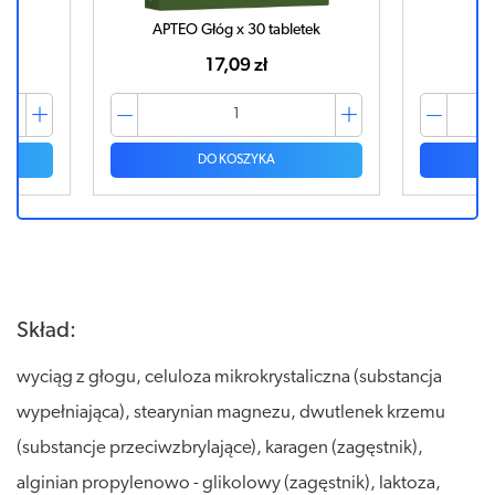
APTEO Głóg x 30 tabletek
G
17,09 zł
DO KOSZYKA
Skład:
wyciąg z głogu, celuloza mikrokrystaliczna (substancja
wypełniająca), stearynian magnezu, dwutlenek krzemu
(substancje przeciwzbrylające), karagen (zagęstnik),
alginian propylenowo - glikolowy (zagęstnik), laktoza,