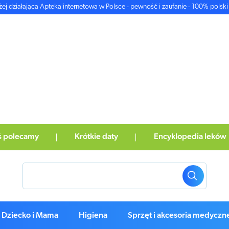
żej działająca Apteka internetowa w Polsce - pewność i zaufanie - 100% polski 
ś polecamy
Krótkie daty
Encyklopedia leków
Dziecko i Mama
Higiena
Sprzęt i akcesoria medyczn