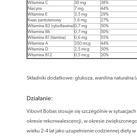
Witamina C
30 mg
38%
Niacyna
7 mg
44%
Witamina E
3,5 mg
29%
Kwas pantotenowy
1,6 mg
27%
Witamina B2 (ryboflawina)
0,7 mg
50%
Witamina B6
0,7 mg
50%
Witamina B1 (tiamina)
0,6 mg
55%
Witamina A
350 mcg
44%
Witamina D
2,5 mcg
50%
Witamina B12
0,5 mcg
20%
Składniki dodatkowe: glukoza, wanilina naturalna (
Działanie:
Vibovit Bobas stosuje się szczególnie w sytuacj
okresie rekonwalescencji, w okresie zwiększone
wieku 2-4 lat jako uzupełnienie codziennej diety