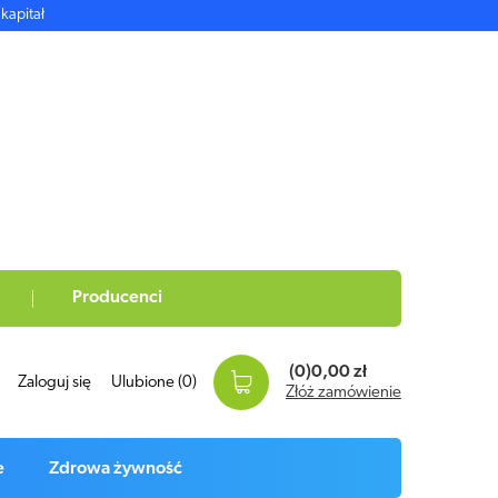
kapitał
Producenci
(0)
0,00 zł
Zaloguj się
Ulubione
(0)
Złóż zamówienie
e
Zdrowa żywność