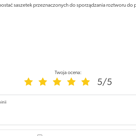
postać saszetek przeznaczonych do sporządzania roztworu do p
Twoja ocena:
5/5
inii