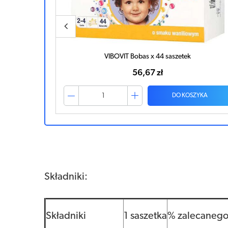
VIBOVIT Bobas x 44 saszetek
56,67 zł
ZYKA
DO KOSZYKA
Składniki:
Składniki
1 saszetka
% zalecanego