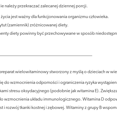
ie należy przekraczać zalecanej dziennej porcji.
życia jest ważny dla funkcjonowania organizmu człowieka.
tut (zamiennik) zróżnicowanej diety.
nty diety powinny być przechowywane w sposób niedostępny 
preparat wielowitaminowy stworzony z myślą o dzieciach w wie
ię do wzmocnienia odporności i ograniczenia ryzyka wystąpieni
tkami stresu oksydacyjnego (podobnie jak witamina E). Zwięks
się do wzmocnienia układu immunologicznego. Witamina D od
t i rozwój tkanki kostnej i zębowej. Witaminy z grupy B wsp