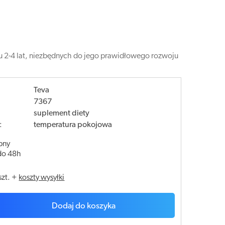
u 2-4 lat, niezbędnych do jego prawidłowego rozwoju
Teva
7367
suplement diety
:
temperatura pokojowa
pny
do 48h
szt.
+
koszty wysyłki
Dodaj do koszyka