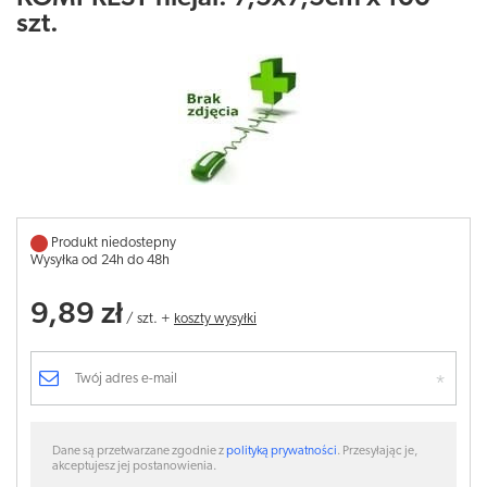
szt.
Produkt niedostepny
Wysyłka od 24h do 48h
9,89 zł
/
szt.
+
koszty wysyłki
Dane są przetwarzane zgodnie z
polityką prywatności
. Przesyłając je,
akceptujesz jej postanowienia.