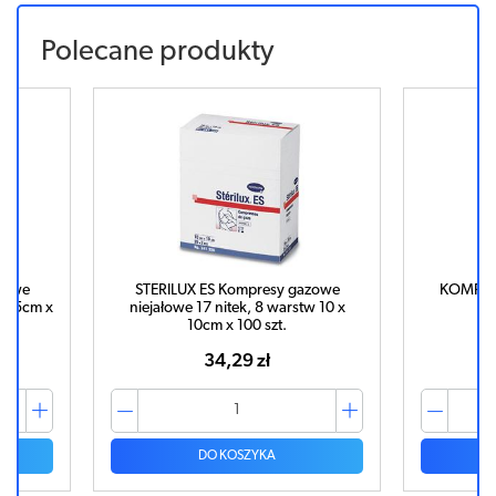
Polecane produkty
resy gazowe
KOMPRESY niejał. 10x10cm 8w x
 8 warstw 10 x
100szt.
7,5
 szt.
zł
17,97 zł
YKA
DO KOSZYKA