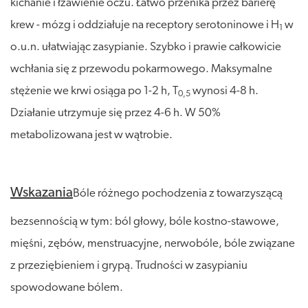
kichanie i łzawienie oczu. Łatwo przenika przez barierę
krew - mózg i oddziałuje na receptory serotoninowe i H
w
1
o.u.n. ułatwiając zasypianie. Szybko i prawie całkowicie
wchłania się z przewodu pokarmowego. Maksymalne
stężenie we krwi osiąga po 1-2 h, T
wynosi 4-8 h.
0,5
Działanie utrzymuje się przez 4-6 h. W 50%
metabolizowana jest w wątrobie.
Wskazania
Bóle różnego pochodzenia z towarzyszącą
bezsennością w tym: ból głowy, bóle kostno-stawowe,
mięśni, zębów, menstruacyjne, nerwobóle, bóle związane
z przeziębieniem i grypą. Trudności w zasypianiu
spowodowane bólem.