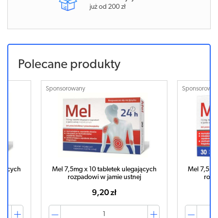
już od 200 zł
Polecane produkty
Sponsorowany
Sponsorowa
ających
Mel 7,5mg x 10 tabletek ulegających
Mel 7,5mg 
ej
rozpadowi w jamie ustnej
rozp
9,20 zł