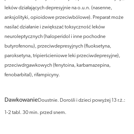
leków działających depresyjnie na o.u.n. (nasenne,
anksjolityki, opioidowe przeciwbólowe). Preparat może
nasilać działanie i zwiększać toksyczność leków
neuroleptycznych (haloperidol i inne pochodne
butyrofenonu), przeciwdepresyjnych (fluoksetyna,
paroksetyna, tripierścieniowe leki przeciwdepresyjne),
przeciwdrgawkowych (fenytoina, karbamazepina,
fenobarbital), rifampicyny.
Dawkowanie
Doustnie. Dorośli i dzieci powyżej 13 r.ż.:
1-2 tabl. 30 min. przed snem.