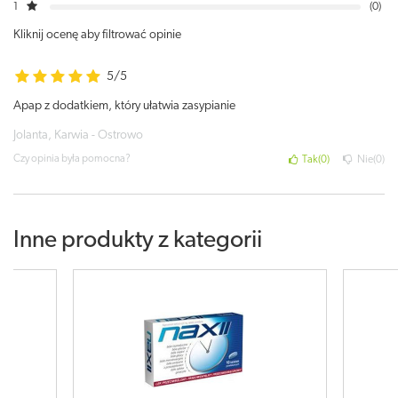
1
0
Kliknij ocenę aby filtrować opinie
5/5
Apap z dodatkiem, który ułatwia zasypianie
Jolanta, Karwia - Ostrowo
Czy opinia była pomocna?
Tak
0
Nie
0
Inne produkty z kategorii