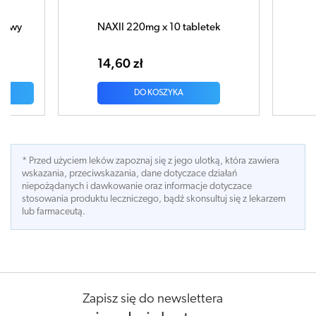
bletek
APAP 0,5 x 50 tabletek
37,80 zł
DO KOSZYKA
* Przed użyciem leków zapoznaj się z jego ulotką, która zawiera
wskazania, przeciwskazania, dane dotyczace działań
niepożądanych i dawkowanie oraz informacje dotyczace
stosowania produktu leczniczego, bądź skonsultuj się z lekarzem
lub farmaceutą.
Zapisz się do newslettera