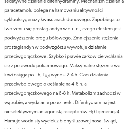
sedatywne działanie difenhydraminy. Mechanizm działania
paracetamolu polega na hamowaniu aktywności
cyklooksygenazy kwasu arachidonowego. Zapobiega to
tworzeniu się prostaglandyn w o.u.n., czego efektem jest
podwyższenie progu bólowego. Zmniejszenie stężenia
prostaglandyn w podwzgórzu wywołuje działanie
przeciwgorączkowe. Szybko i prawie całkowicie wchłania
się z przewodu pokarmowego. Maksymalne stężenie we
krwi osiąga po 1 h, T
wynosi 2-4 h. Czas działania
0,5
przeciwbólowego określa się na 4-6 h, a
przeciwgorączkowego na 6-8 h. Metabolizm zachodzi w
wątrobie, a wydalanie przez nerki. Difenhydramina jest
nieselektywnym antagonistą receptorów H
(I generacja).
1
Hamuje wodnisty wyciek z błony śluzowej nosa, świąd,