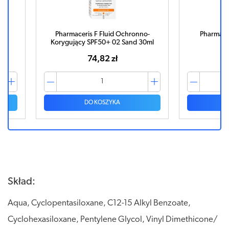
onno-
Pharmaceris F Fluid 03 Bronze
Pharmac
d 30ml
Korygują
70,78 zł
DO KOSZYKA
Skład:
Aqua, Cyclopentasiloxane, C12-15 Alkyl Benzoate,
Cyclohexasiloxane, Pentylene Glycol, Vinyl Dimethicone/