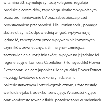
witamina B3, stymuluje syntezę kolagenu, reguluje
produkcję ceramidów, zapobiega ubytkom wywołanym
przez promieniowanie UV oraz zabezpiecza przed
powstawaniem przebarwień. Hialuronian sodu, pomaga
skórze utrzymać odpowiednią wilgoć, wpływa na jej
jędrność, zabezpiecza przed wpływem niekorzystnych
czynników zewnętrznych. Silimaryna – zmniejsza
zaczerwienienia, rozjaśnia skórę i wpływa na jej zdolności
regeneracyjne. Lonicera Caprifolium (Honeysuckle) Flower
Extract oraz Lonicera Japonica (Honeysuckle) Flower Extract
- wyciągi kwiatowe o doskonałym działaniu
bakteriostatycznym i przeciwgrzybicznym, użyte zostały
we fluidzie jako środek konserwujący. Własności kryjące
oraz komfort stosowania fluidu potwierdzono w badaniach