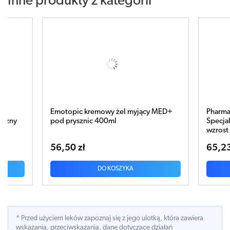
Inne produkty z kategorii
motopic kremowy żel myjący MED+
Pharmaceris H-Stimupur
d prysznic 400ml
Specjalistyczny szampon
wzrost włosów 250ml
6,50 zł
65,23 zł
DO KOSZYKA
DO KOSZYK
* Przed użyciem leków zapoznaj się z jego ulotką, która zawiera
wskazania, przeciwskazania, dane dotyczace działań