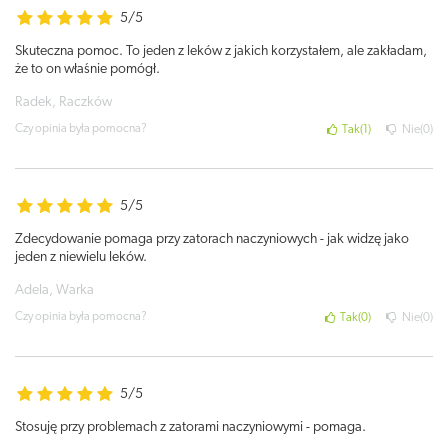
5/5
Skuteczna pomoc. To jeden z leków z jakich korzystałem, ale zakładam,
że to on właśnie pomógł.
Radek, Raczków
Czy opinia była pomocna?
Tak
1
Nie
0
5/5
Zdecydowanie pomaga przy zatorach naczyniowych - jak widzę jako
jeden z niewielu leków.
Adela, Warka
Czy opinia była pomocna?
Tak
0
Nie
0
5/5
Stosuję przy problemach z zatorami naczyniowymi - pomaga.