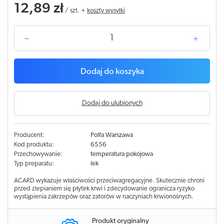
12,89 zł
/
szt.
+
koszty wysyłki
Dodaj do koszyka
Dodaj do ulubionych
Producent:
Polfa Warszawa
Kod produktu:
6556
Przechowywanie:
temperatura pokojowa
Typ preparatu:
lek
ACARD wykazuje właściwości przeciwagregacyjne. Skutecznie chroni
przed zlepianiem się płytek krwi i zdecydowanie ogranicza ryzyko
wystąpienia zakrzepów oraz zatorów w naczyniach krwionośnych.
Produkt oryginalny