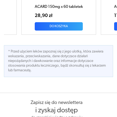
tek
ACARD 150mg x 30 tabletek
17,89 zł
DO KOSZYKA
* Przed użyciem leków zapoznaj się z jego ulotką, która zawiera
wskazania, przeciwskazania, dane dotyczace działań
niepożądanych i dawkowanie oraz informacje dotyczace
stosowania produktu leczniczego, bądź skonsultuj się z lekarzem
lub farmaceutą.
Zapisz się do newslettera
i zyskaj dostęp