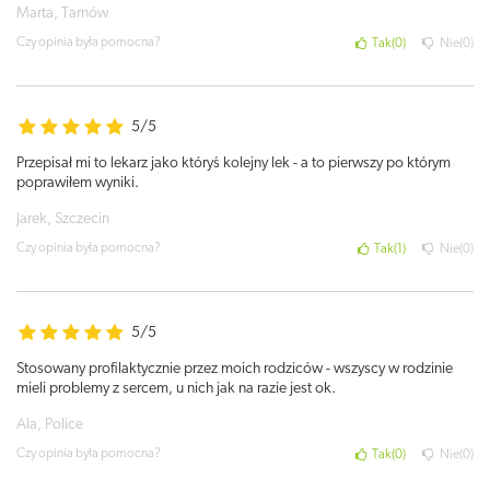
Marta, Tarnów
Czy opinia była pomocna?
Tak
0
Nie
0
5/5
Przepisał mi to lekarz jako któryś kolejny lek - a to pierwszy po którym
poprawiłem wyniki.
Jarek, Szczecin
Czy opinia była pomocna?
Tak
1
Nie
0
5/5
Stosowany profilaktycznie przez moich rodziców - wszyscy w rodzinie
mieli problemy z sercem, u nich jak na razie jest ok.
Ala, Police
Czy opinia była pomocna?
Tak
0
Nie
0