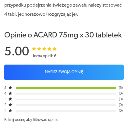
przypadku podejrzenia świeżego zawału należy stosować
4 tabl. jednorazowo (rozgryzając je).
Opinie o ACARD 75mg x 30 tabletek
5.00
Liczba opinii: 6
NAPISZ SWOJĄ OPINIĘ
5
6
4
0
3
0
2
0
1
0
Kliknij ocenę aby filtrować opinie