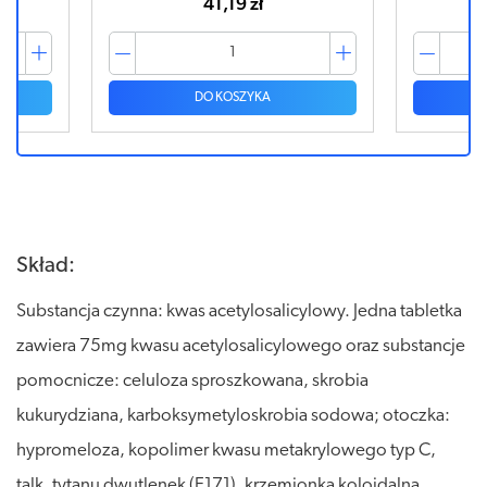
41,19 zł
DO KOSZYKA
Skład:
Substancja czynna: kwas acetylosalicylowy. Jedna tabletka
zawiera 75mg kwasu acetylosalicylowego oraz substancje
pomocnicze: celuloza sproszkowana, skrobia
kukurydziana, karboksymetyloskrobia sodowa; otoczka:
hypromeloza, kopolimer kwasu metakrylowego typ C,
talk, tytanu dwutlenek (E171), krzemionka koloidalna