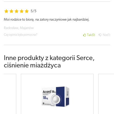
5/5
Moi rodzice to biorą. na zatory naczyniowe jak najbardziej.
Radosław, Majanów
Czy opinia była pomocna?
Tak
0
Nie
1
Inne produkty z kategorii
Serce,
ciśnienie miażdżyca