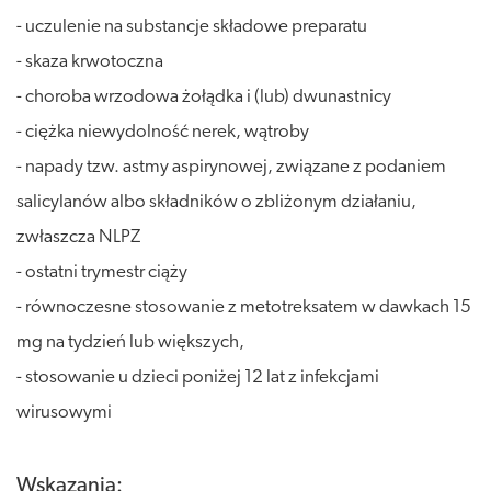
- uczulenie na substancje składowe preparatu
- skaza krwotoczna
- choroba wrzodowa żołądka i (lub) dwunastnicy
- ciężka niewydolność nerek, wątroby
- napady tzw. astmy aspirynowej, związane z podaniem
salicylanów albo składników o zbliżonym działaniu,
zwłaszcza NLPZ
- ostatni trymestr ciąży
- równoczesne stosowanie z metotreksatem w dawkach 15
mg na tydzień lub większych,
- stosowanie u dzieci poniżej 12 lat z infekcjami
wirusowymi
Wskazania: