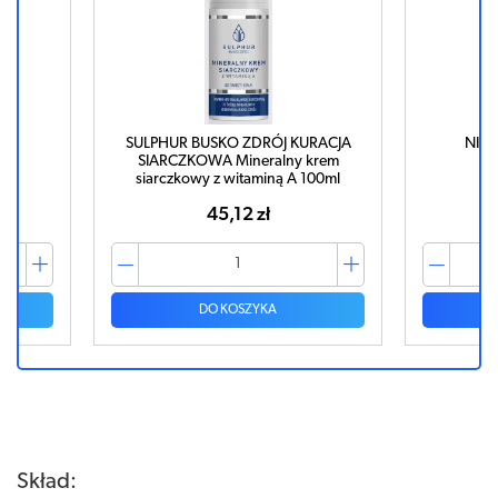
l
SULPHUR BUSKO ZDRÓJ KURACJA
NIZO
SIARCZKOWA Mineralny krem
siarczkowy z witaminą A 100ml
45,12 zł
DO KOSZYKA
Skład: