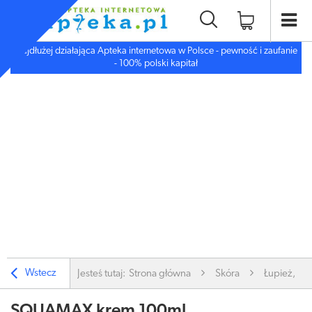
Najdłużej działająca Apteka internetowa w Polsce - pewność i zaufanie
- 100% polski kapitał
Wstecz
Jesteś tutaj:
Strona główna
Skóra
Łupież, Łus
SQUAMAX krem 100ml