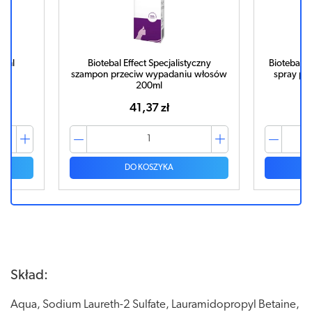
50ml
Biotebal Effect Specjalistyczny
Biotebal E
szampon przeciw wypadaniu włosów
spray pr
200ml
41,37 zł
DO KOSZYKA
Skład:
Aqua, Sodium Laureth-2 Sulfate, Lauramidopropyl Betaine,