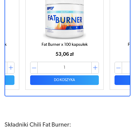
ułek
Fat Burner x 100 kapsułek
Fat 
53,06 zł
DO KOSZYKA
Składniki Chili Fat Burner: