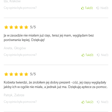
Iza, Kraków
Czy opinia była pomocna?
Tak
0
Nie
0
5/5
Ja w zasadzie nie miałam już rzęs, teraz jej mam, wyglądam bez
porównania lepiej. Dziękuję!
Aneta, Głogów
Czy opinia była pomocna?
Tak
0
Nie
1
5/5
Kobieta twierdzi, że zrobiłem jej dobry prezent - cóż, jej rzęsy wyglądały
jakby ich w ogóle nie miała, a jednak już ma. Dziękuję aptece za pomoc.
Patryk, Zabrze
Czy opinia była pomocna?
Tak
2
Nie
1