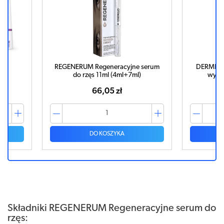
l
REGENERUM Regeneracyjne serum
DERMENA
do rzęs 11ml (4ml+7ml)
wypad
66,05 zł
DO KOSZYKA
Składniki REGENERUM Regeneracyjne serum do
rzęs: