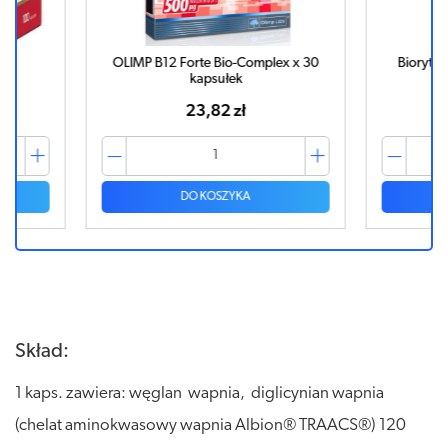
ek
OLIMP B12 Forte Bio-Complex x 30
Bioryth
kapsułek
23,82 zł
DO KOSZYKA
Skład:
1 kaps. zawiera: węglan wapnia, diglicynian wapnia
(chelat aminokwasowy wapnia Albion® TRAACS®) 120