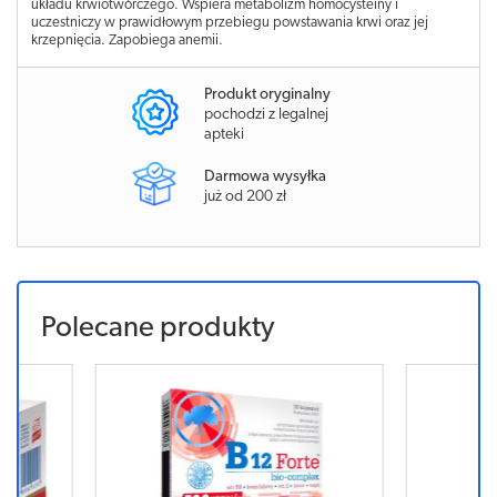
układu krwiotwórczego. Wspiera metabolizm homocysteiny i
uczestniczy w prawidłowym przebiegu powstawania krwi oraz jej
krzepnięcia. Zapobiega anemii.
Produkt oryginalny
pochodzi z legalnej
apteki
Darmowa wysyłka
już od 200 zł
Polecane produkty