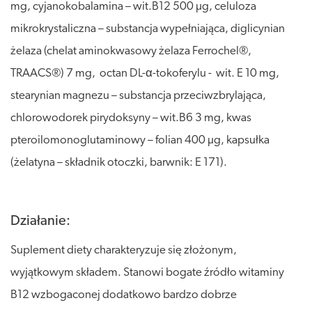
mg, cyjanokobalamina – wit.B12 500 µg, celuloza
mikrokrystaliczna – substancja wypełniająca, diglicynian
żelaza (chelat aminokwasowy żelaza Ferrochel®,
TRAACS®) 7 mg, octan DL-α-tokoferylu - wit. E 10 mg,
stearynian magnezu – substancja przeciwzbrylająca,
chlorowodorek pirydoksyny – wit.B6 3 mg, kwas
pteroilomonoglutaminowy – folian 400 µg, kapsułka
(żelatyna – składnik otoczki, barwnik: E 171).
Działanie:
Suplement diety charakteryzuje się złożonym,
wyjątkowym składem. Stanowi bogate źródło witaminy
B12 wzbogaconej dodatkowo bardzo dobrze