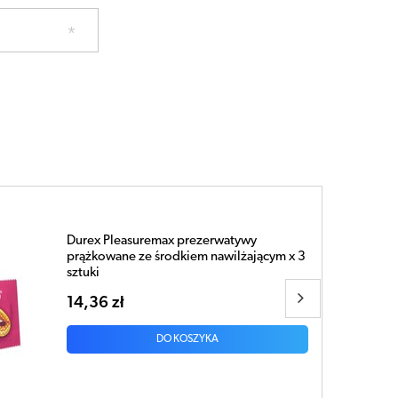
PREZERWATYWA DUREX Performa x 12
sztuk
47,52 zł
DO KOSZYKA