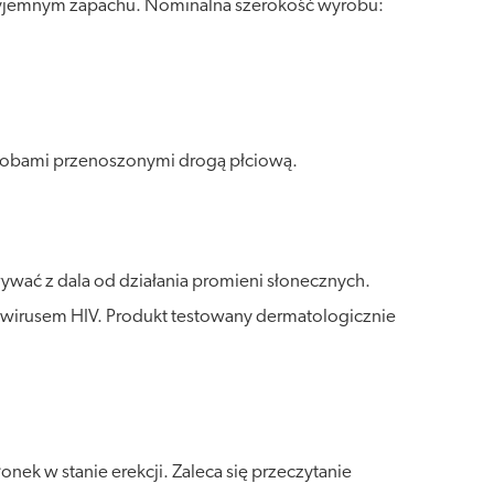
przyjemnym zapachu. Nominalna szerokość wyrobu:
horobami przenoszonymi drogą płciową.
wać z dala od działania promieni słonecznych.
 wirusem HIV. Produkt testowany dermatologicznie
nek w stanie erekcji. Zaleca się przeczytanie