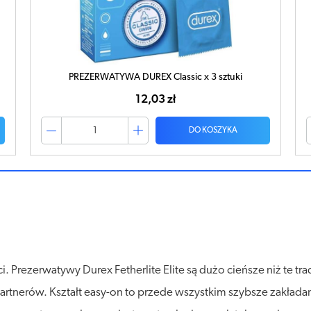
PREZERWATYWA DUREX Classic x 3 sztuki
12,03 zł
DO KOSZYKA
Prezerwatywy Durex Fetherlite Elite są dużo cieńsze niż te tr
tnerów. Kształt easy-on to przede wszystkim szybsze zakłada