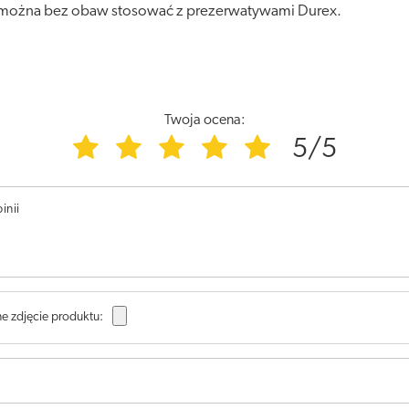
y można bez obaw stosować z prezerwatywami Durex.
Twoja ocena:
5/5
inii
e zdjęcie produktu: