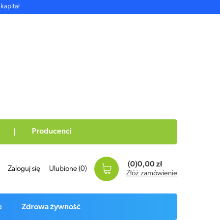
kapitał
Producenci
(0)
0,00 zł
Zaloguj się
Ulubione
(0)
Złóż zamówienie
e
Zdrowa żywność