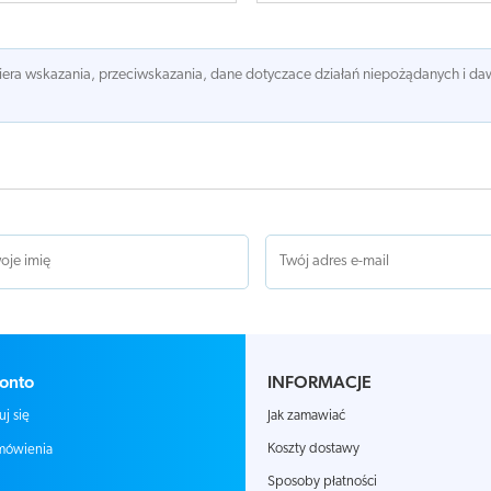
awiera wskazania, przeciwskazania, dane dotyczace działań niepożądanych i 
onto
INFORMACJE
Jak zamawiać
uj się
Koszty dostawy
mówienia
Sposoby płatności