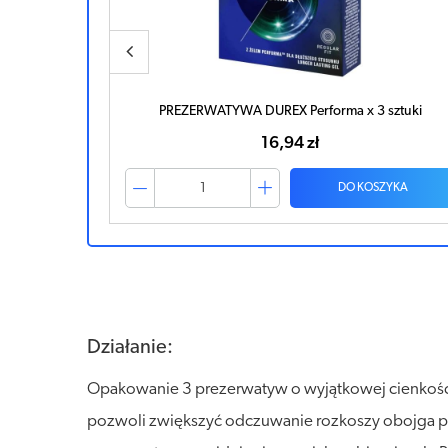
 x 3szt.
PREZERWATYWA DUREX Performa x 3 sztuki
16,94 zł
ZYKA
DO KOSZYKA
Działanie:
Opakowanie 3 prezerwatyw o wyjątkowej cienkości. 
pozwoli zwiększyć odczuwanie rozkoszy obojga par