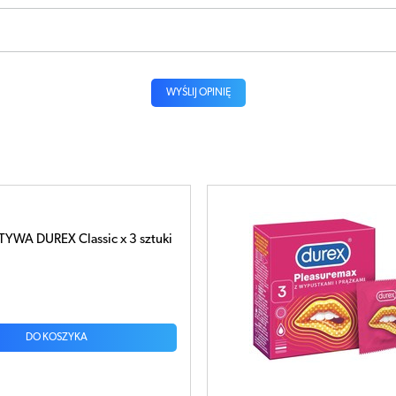
WYŚLIJ OPINIĘ
easuremax prezerwatywy
ne ze środkiem nawilżającym x 3
ł
DO KOSZYKA