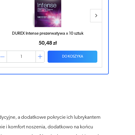
DUREX Intense prezerwatywa x 10 sztuk
PREZERW
50,48 zł
DO KOSZYKA
adycyjne, a dodatkowe pokrycie ich lubrykantem
nie i komfort noszenia, dodatkowo na końcu