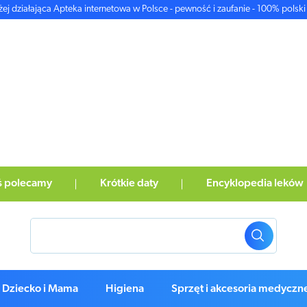
żej działająca Apteka internetowa w Polsce - pewność i zaufanie - 100% polski 
ś polecamy
Krótkie daty
Encyklopedia leków
Dziecko i Mama
Higiena
Sprzęt i akcesoria medyczn