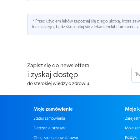
* Przed użyciem leków zapoznaj się z jego ulotką, która z
leczniczego, bądź skonsultuj się z lekarzem lub farmaceutą.
Zapisz się do newslettera
i zyskaj dostęp
do szerokiej wiedzy o zdrowiu
Moje zamówienie
Moje k
Status zamówienia
Zarejestr
Moje za
Śledzenie przesyłki
Koszyk
Chcę zareklamować towar