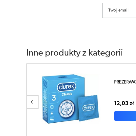
Twój email
Inne produkty z kategorii
 3 sztuki
Durex Pl
prążkowa
sztuki
14,36 z