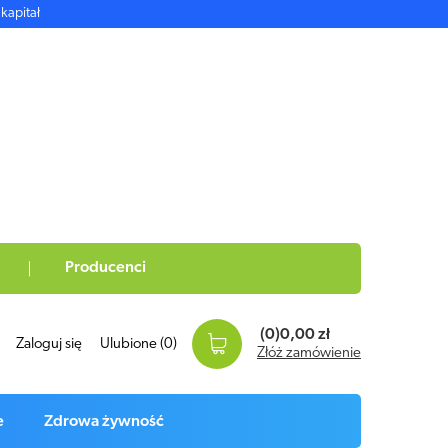
kapitał
Producenci
(0)
0,00 zł
Zaloguj się
Ulubione
(0)
Złóż zamówienie
e
Zdrowa żywność