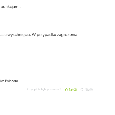
 punkcjami.
zasu wyschnięcia. W przypadku zagrożenia
ków. Polecam.
Czy opinia była pomocna?
Tak
2
Nie
0