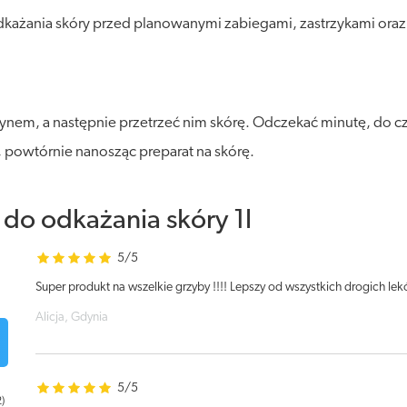
dkażania skóry przed planowanymi zabiegami, zastrzykami oraz
ynem, a następnie przetrzeć nim skórę. Odczekać minutę, do c
, powtórnie nanosząc preparat na skórę.
do odkażania skóry 1l
5/5
Super produkt na wszelkie grzyby !!!! Lepszy od wszystkich drogich le
Alicja, Gdynia
5/5
2