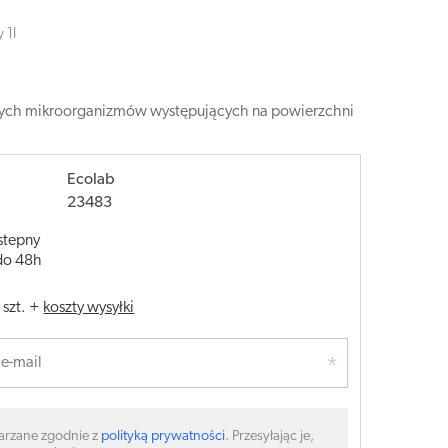
 1l
czych mikroorganizmów występujących na powierzchni
Ecolab
23483
stepny
do 48h
/
szt.
+
koszty wysyłki
arzane zgodnie z
polityką prywatności
. Przesyłając je,