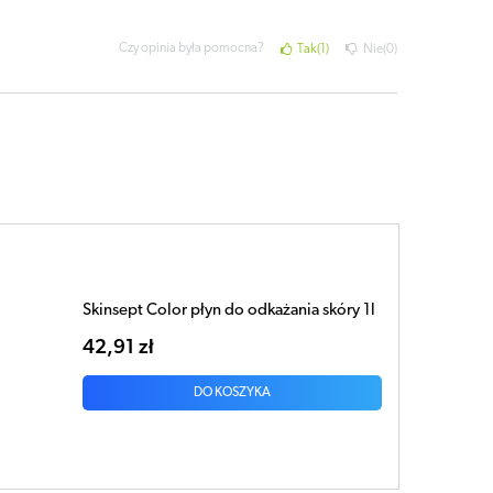
Czy opinia była pomocna?
Tak
1
Nie
0
Skinsept Color płyn do odkażania skóry 1l
42,91 zł
DO KOSZYKA