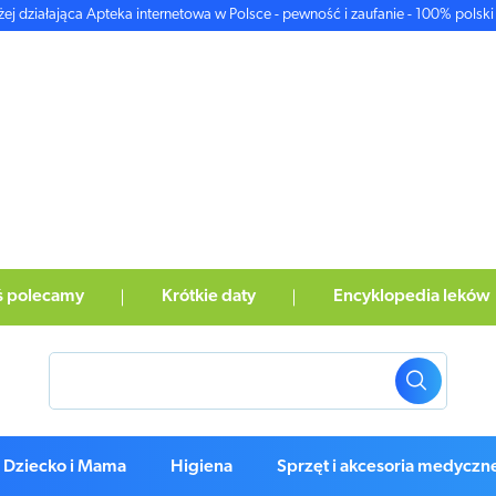
żej działająca Apteka internetowa w Polsce - pewność i zaufanie - 100% polski 
ś polecamy
Krótkie daty
Encyklopedia leków
Dziecko i Mama
Higiena
Sprzęt i akcesoria medyczn