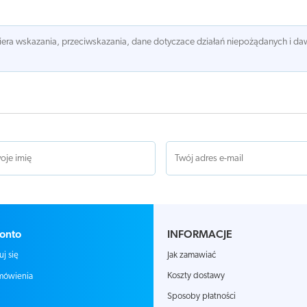
awiera wskazania, przeciwskazania, dane dotyczace działań niepożądanych i 
onto
INFORMACJE
Jak zamawiać
uj się
Koszty dostawy
mówienia
Sposoby płatności