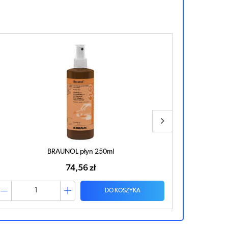
BRAUNOL płyn 250ml
Skins
74,56 zł
DO KOSZYKA