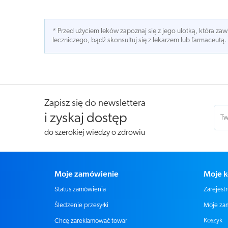
* Przed użyciem leków zapoznaj się z jego ulotką, która z
leczniczego, bądź skonsultuj się z lekarzem lub farmaceutą.
Zapisz się do newslettera
i zyskaj dostęp
do szerokiej wiedzy o zdrowiu
Moje zamówienie
Moje k
Status zamówienia
Zarejestr
Moje za
Śledzenie przesyłki
Koszyk
Chcę zareklamować towar