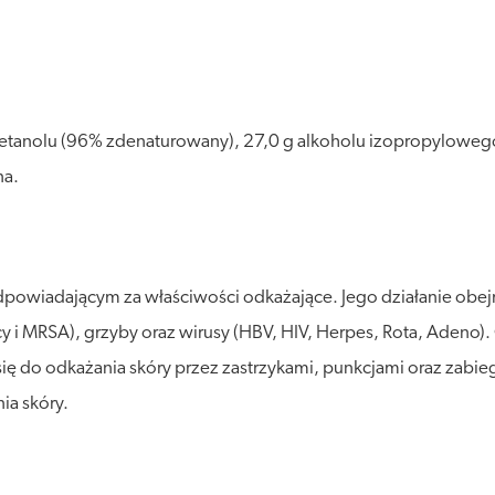
 etanolu (96% zdenaturowany), 27,0 g alkoholu izopropyloweg
na.
powiadającym za właściwości odkażające. Jego działanie obejm
licy i MRSA), grzyby oraz wirusy (HBV, HIV, Herpes, Rota, Adeno)
ię do odkażania skóry przez zastrzykami, punkcjami oraz zabieg
ia skóry.