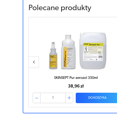
Polecane produkty
óry 1l
SKINSEPT Pur aerozol 350ml
38,96 zł
ZYKA
DO KOSZYKA