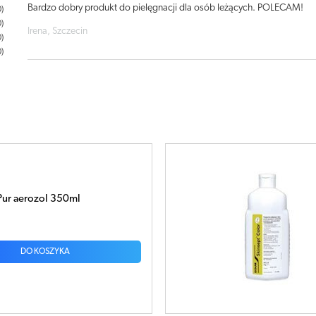
Bardzo dobry produkt do pielęgnacji dla osób leżących. POLECAM!
0
0
Irena, Szczecin
0
0
ur aerozol 350ml
DO KOSZYKA