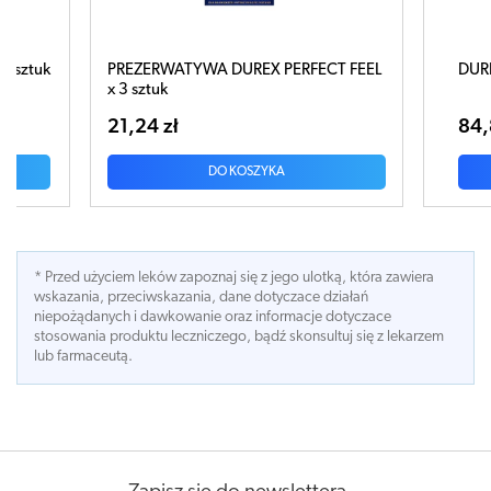
ERFECT FEEL
DUREX Sensual No Latex x 20 sztuk
84,88 zł
DO KOSZYKA
* Przed użyciem leków zapoznaj się z jego ulotką, która zawiera
wskazania, przeciwskazania, dane dotyczace działań
niepożądanych i dawkowanie oraz informacje dotyczace
stosowania produktu leczniczego, bądź skonsultuj się z lekarzem
lub farmaceutą.