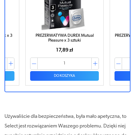
ic x 3
PREZERWATYWA DUREX Mutual
PREZERWAT
Pleasure x 3 sztuki
17,89 zł
DO KOSZYKA
Używaliście dla bezpieczeństwa, była mało apetyczna, to
Select jest rozwiązaniem Waszego problemu. Dzięki niej