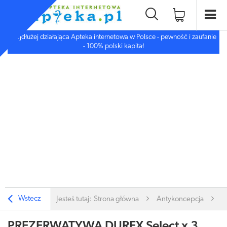
Najdłużej działająca Apteka internetowa w Polsce - pewność i zaufanie
- 100% polski kapitał
Wstecz
Jesteś tutaj:
Strona główna
Antykoncepcja
A
PREZERWATYWA DUREX Select x 3